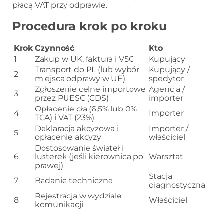
płacą VAT przy odprawie.
Procedura krok po kroku
Krok
Czynność
Kto
1
Zakup w UK, faktura i V5C
Kupujący
Transport do PL (lub wybór
Kupujący /
2
miejsca odprawy w UE)
spedytor
Zgłoszenie celne importowe
Agencja /
3
przez PUESC (CDS)
importer
Opłacenie cła (6,5% lub 0%
4
Importer
TCA) i VAT (23%)
Deklaracja akcyzowa i
Importer /
5
opłacenie akcyzy
właściciel
Dostosowanie świateł i
6
lusterek (jeśli kierownica po
Warsztat
prawej)
Stacja
7
Badanie techniczne
diagnostyczna
Rejestracja w wydziale
8
Właściciel
komunikacji