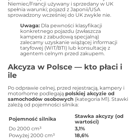
Niemiec/Francji używany i sprzedany w UK
spełnia warunki; pojazd z Japonii/USA
sprowadzony wcześniej do UK zwykle nie.
Uwaga:
Dla pewności klasyfikacji
konkretnego pojazdu (zwłaszcza
kampera z zabudową specjalną)
zalecamy uzyskanie wiążącej informacji
taryfowej (WIT/BTI) lub konsultację z
agentem celnym przed zakupem.
Akcyza w Polsce — kto płaci i
ile
Po odprawie celnej, przed rejestracją, kampery i
motorhome podlegają
polskiej akcyzie od
samochodów osobowych
(kategoria M1). Stawki
zależą od pojemności silnika:
Stawka akcyzy (od
Pojemność silnika
wartości)
Do 2000 cm³
3,1%
Powyżej 2000 cm³
18,6%