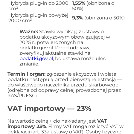
Hybryda plug-in do 2000
1,55%
(obniżona o
cm³
50%)
Hybryda plug-in powyżej
9,3%
(obniżona o 50%)
2000 cm³
Ważne:
Stawki wynikają z ustawy o
podatku akcyzowym obowiązującej w
2025 r., potwierdzonych na
podatki.gov.pl. Przed odprawą
zweryfikuj aktualne stawki na
podatki.gov.pl
, bo ustawa może ulec
zmianie.
Termin i organ:
zgłoszenie akcyzowe i wpłata
podatku następują przed pierwszą rejestracją —
do właściwego naczelnika urzędu skarbowego
(odrębne od odprawy celnej prowadzonej przez
KAS/PUESC).
VAT importowy — 23%
Na wartość celną + cło nakładany jest
VAT
importowy 23%
. Firmy VAT mogą rozliczyć VAT w
deklaracji (art. 33a ustawy o VAT). Osoby fizyczne