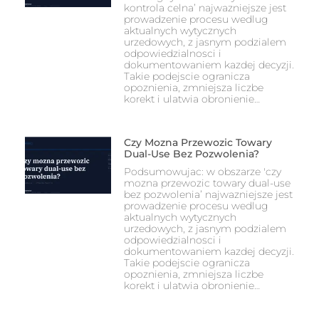
kontrola celna’ najwazniejsze jest
prowadzenie procesu wedlug
aktualnych wytycznych
urzedowych, z jasnym podzialem
odpowiedzialnosci i
dokumentowaniem kazdej decyzji.
Takie podejscie ogranicza
opoznienia, zmniejsza liczbe
korekt i ulatwia obronienie…
Czy Mozna Przewozic Towary
Dual-Use Bez Pozwolenia?
Podsumowujac: w obszarze 'czy
mozna przewozic towary dual-use
bez pozwolenia’ najwazniejsze jest
prowadzenie procesu wedlug
aktualnych wytycznych
urzedowych, z jasnym podzialem
odpowiedzialnosci i
dokumentowaniem kazdej decyzji.
Takie podejscie ogranicza
opoznienia, zmniejsza liczbe
korekt i ulatwia obronienie…