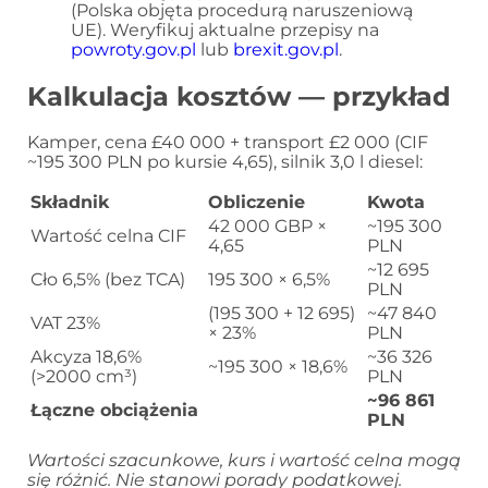
(Polska objęta procedurą naruszeniową
UE). Weryfikuj aktualne przepisy na
powroty.gov.pl
lub
brexit.gov.pl
.
Kalkulacja kosztów — przykład
Kamper, cena £40 000 + transport £2 000 (CIF
~195 300 PLN po kursie 4,65), silnik 3,0 l diesel:
Składnik
Obliczenie
Kwota
42 000 GBP ×
~195 300
Wartość celna CIF
4,65
PLN
~12 695
Cło 6,5% (bez TCA)
195 300 × 6,5%
PLN
(195 300 + 12 695)
~47 840
VAT 23%
× 23%
PLN
Akcyza 18,6%
~36 326
~195 300 × 18,6%
(>2000 cm³)
PLN
~96 861
Łączne obciążenia
PLN
Wartości szacunkowe, kurs i wartość celna mogą
się różnić. Nie stanowi porady podatkowej.