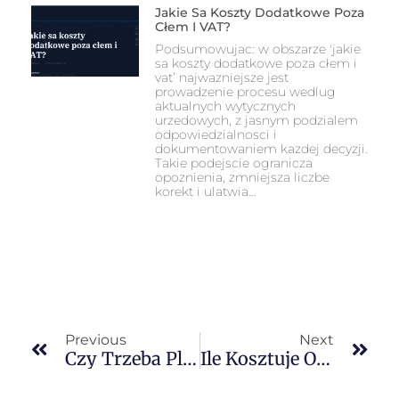
Jakie Sa Koszty Dodatkowe Poza
Cłem I VAT?
Podsumowujac: w obszarze 'jakie
sa koszty dodatkowe poza cłem i
vat’ najwazniejsze jest
prowadzenie procesu wedlug
aktualnych wytycznych
urzedowych, z jasnym podzialem
odpowiedzialnosci i
dokumentowaniem kazdej decyzji.
Takie podejscie ogranicza
opoznienia, zmniejsza liczbe
korekt i ulatwia…
Previous
Next
Czy Trzeba Placic Clo Z UK?
Ile Kosztuje Odprawa Celna?