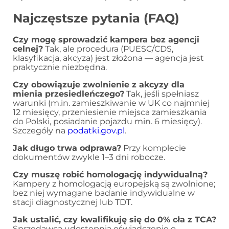
Najczęstsze pytania (FAQ)
Czy mogę sprowadzić kampera bez agencji
celnej?
Tak, ale procedura (PUESC/CDS,
klasyfikacja, akcyza) jest złożona — agencja jest
praktycznie niezbędna.
Czy obowiązuje zwolnienie z akcyzy dla
mienia przesiedleńczego?
Tak, jeśli spełniasz
warunki (m.in. zamieszkiwanie w UK co najmniej
12 miesięcy, przeniesienie miejsca zamieszkania
do Polski, posiadanie pojazdu min. 6 miesięcy).
Szczegóły na
podatki.gov.pl
.
Jak długo trwa odprawa?
Przy komplecie
dokumentów zwykle 1–3 dni robocze.
Czy muszę robić homologację indywidualną?
Kampery z homologacją europejską są zwolnione;
bez niej wymagane badanie indywidualne w
stacji diagnostycznej lub TDT.
Jak ustalić, czy kwalifikuję się do 0% cła z TCA?
Sprzedawca udostępnia oświadczenie o