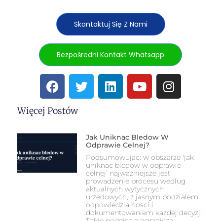
Skontaktuj Się Z Nami
Bezpośredni Kontakt Whatsapp
Więcej Postów
Jak Uniknac Bledow W
Odprawie Celnej?
Podsumowujac: w obszarze 'jak
uniknac bledow w odprawie
celnej’ najwazniejsze jest
prowadzenie procesu wedlug
aktualnych wytycznych
urzedowych, z jasnym podzialem
odpowiedzialnosci i
dokumentowaniem kazdej decyzji.
Takie podejscie ogranicza