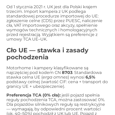
Od 1 stycznia 2021 r. UK jest dla Polski krajem
trzecim. Import kampera z UK podlega
standardowej procedurze importowej do UE:
zgłoszenie celne (CDS) przez PUESC, naliczenie
cła, VAT importowego oraz akcyzy, spełnienie
wymogów technicznych i homologacyjnych
przed rejestracją. Wyjątkiem są preferencje z
umowy TCA UE–UK.
Cło UE — stawka i zasady
pochodzenia
Motorhome i kampery klasyfikowane są
najczęściej pod kodem CN
8703
. Standardowa
stawka celna UE (
erga omnes
) wynosi
6,5%
podstawy celnej (wartość CIF: cena + transport do
granicy UE + ubezpieczenie).
Preferencja TCA (0% cła):
jeśli pojazd spełnia
reguły pochodzenia TCA, można zastosować 0%.
Dla pojazdów silnikowych reguły są restrykcyjne
— wymagają, by odpowiedni procent wartości
(ok. 40–50%) pochodził z UK lub UE. Pojazd z