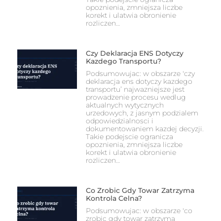
opoznienia, zmniejsza liczbe
korekt i ulatwia obronienie
rozliczen…
Czy Deklaracja ENS Dotyczy
Kazdego Transportu?
Podsumowujac: w obszarze 'czy
deklaracja ens dotyczy kazdego
transportu’ najwazniejsze jest
prowadzenie procesu wedlug
aktualnych wytycznych
urzedowych, z jasnym podzialem
odpowiedzialnosci i
dokumentowaniem kazdej decyzji.
Takie podejscie ogranicza
opoznienia, zmniejsza liczbe
korekt i ulatwia obronienie
rozliczen…
Co Zrobic Gdy Towar Zatrzyma
Kontrola Celna?
Podsumowujac: w obszarze 'co
zrobic gdy towar zatrzyma