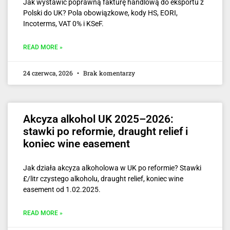
Jak wystawić poprawną fakturę handlową do eksportu z
Polski do UK? Pola obowiązkowe, kody HS, EORI,
Incoterms, VAT 0% i KSeF.
READ MORE »
24 czerwca, 2026
Brak komentarzy
Akcyza alkohol UK 2025–2026:
stawki po reformie, draught relief i
koniec wine easement
Jak działa akcyza alkoholowa w UK po reformie? Stawki
£/litr czystego alkoholu, draught relief, koniec wine
easement od 1.02.2025.
READ MORE »