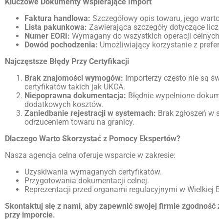
Kluczowe Dokumenty Wspierające Import
Faktura handlowa:
Szczegółowy opis towaru, jego warto
Lista pakunkowa:
Zawierająca szczegóły dotyczące licz
Numer EORI:
Wymagany do wszystkich operacji celnych
Dowód pochodzenia:
Umożliwiający korzystanie z prefe
Najczęstsze Błędy Przy Certyfikacji
Brak znajomości wymogów:
Importerzy często nie są ś
certyfikatów takich jak UKCA.
Niepoprawna dokumentacja:
Błędnie wypełnione dokum
dodatkowych kosztów.
Zaniedbanie rejestracji w systemach:
Brak zgłoszeń w 
odrzuceniem towaru na granicy.
Dlaczego Warto Skorzystać z Pomocy Ekspertów?
Nasza agencja celna oferuje wsparcie w zakresie:
Uzyskiwania wymaganych certyfikatów.
Przygotowania dokumentacji celnej.
Reprezentacji przed organami regulacyjnymi w Wielkiej B
Skontaktuj się z nami, aby zapewnić swojej firmie zgodnoś
przy imporcie.