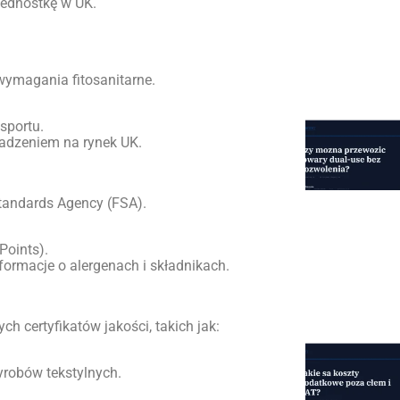
jednostkę w UK.
wymagania fitosanitarne.
sportu.
adzeniem na rynek UK.
tandards Agency (FSA).
Points).
formacje o alergenach i składnikach.
 certyfikatów jakości, takich jak:
yrobów tekstylnych.