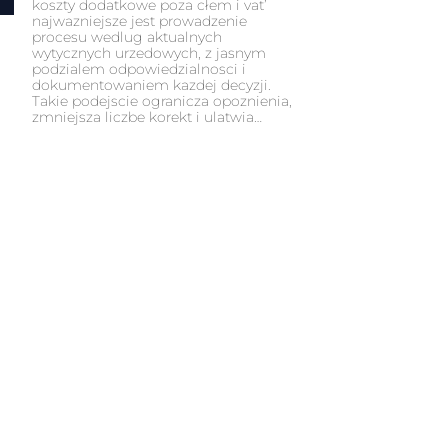
koszty dodatkowe poza cłem i vat’
najwazniejsze jest prowadzenie
procesu wedlug aktualnych
wytycznych urzedowych, z jasnym
podzialem odpowiedzialnosci i
dokumentowaniem kazdej decyzji.
Takie podejscie ogranicza opoznienia,
zmniejsza liczbe korekt i ulatwia…