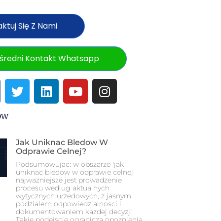
ktuj Się Z Nami
średni Kontakt Whatsapp
ów
Jak Uniknac Bledow W
Odprawie Celnej?
Podsumowujac: w obszarze 'jak
uniknac bledow w odprawie celnej’
najwazniejsze jest prowadzenie
procesu wedlug aktualnych
wytycznych urzedowych, z jasnym
podzialem odpowiedzialnosci i
dokumentowaniem kazdej decyzji.
Takie podejscie ogranicza opoznienia,