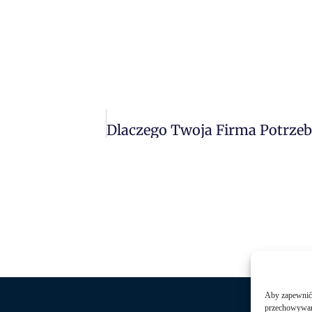
Aby zapewnić j
przechowywani