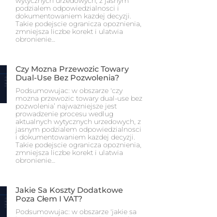
wytycznych urzedowych, z jasnym
podzialem odpowiedzialnosci i
dokumentowaniem kazdej decyzji.
Takie podejscie ogranicza opoznienia,
zmniejsza liczbe korekt i ulatwia
obronienie…
Czy Mozna Przewozic Towary
Dual-Use Bez Pozwolenia?
Podsumowujac: w obszarze 'czy
mozna przewozic towary dual-use bez
pozwolenia’ najwazniejsze jest
prowadzenie procesu wedlug
aktualnych wytycznych urzedowych, z
jasnym podzialem odpowiedzialnosci
i dokumentowaniem kazdej decyzji.
Takie podejscie ogranicza opoznienia,
zmniejsza liczbe korekt i ulatwia
obronienie…
Jakie Sa Koszty Dodatkowe
Poza Cłem I VAT?
Podsumowujac: w obszarze 'jakie sa