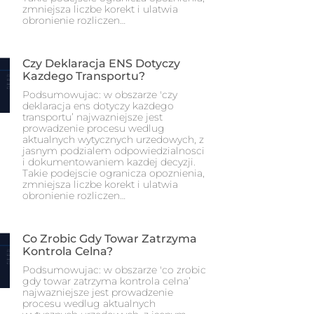
zmniejsza liczbe korekt i ulatwia
obronienie rozliczen…
Czy Deklaracja ENS Dotyczy
Kazdego Transportu?
Podsumowujac: w obszarze 'czy
deklaracja ens dotyczy kazdego
transportu’ najwazniejsze jest
prowadzenie procesu wedlug
aktualnych wytycznych urzedowych, z
jasnym podzialem odpowiedzialnosci
i dokumentowaniem kazdej decyzji.
Takie podejscie ogranicza opoznienia,
zmniejsza liczbe korekt i ulatwia
obronienie rozliczen…
Co Zrobic Gdy Towar Zatrzyma
Kontrola Celna?
Podsumowujac: w obszarze 'co zrobic
gdy towar zatrzyma kontrola celna’
najwazniejsze jest prowadzenie
procesu wedlug aktualnych