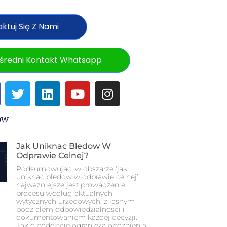
ktuj Się Z Nami
średni Kontakt Whatsapp
ów
Jak Uniknac Bledow W
Odprawie Celnej?
Podsumowujac: w obszarze 'jak
uniknac bledow w odprawie celnej’
najwazniejsze jest prowadzenie
procesu wedlug aktualnych
wytycznych urzedowych, z jasnym
podzialem odpowiedzialnosci i
dokumentowaniem kazdej decyzji.
Takie podejscie ogranicza opoznienia,