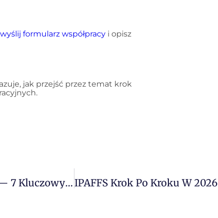
wyślij formularz współpracy
i opisz
azuje, jak przejść przez temat krok
racyjnych.
Jak Przygotować Brief Dla Agencji Celnej — 7 Kluczowych Informacji