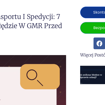
Skonta
sportu I Spedycji: 7
łędzie W GMR Przed
Bezpo
Więcej Post