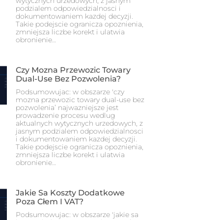
wytycznych urzedowych, z jasnym
podzialem odpowiedzialnosci i
dokumentowaniem kazdej decyzji.
Takie podejscie ogranicza opoznienia,
zmniejsza liczbe korekt i ulatwia
obronienie…
Czy Mozna Przewozic Towary
Dual-Use Bez Pozwolenia?
Podsumowujac: w obszarze 'czy
mozna przewozic towary dual-use bez
pozwolenia’ najwazniejsze jest
prowadzenie procesu wedlug
aktualnych wytycznych urzedowych, z
jasnym podzialem odpowiedzialnosci
i dokumentowaniem kazdej decyzji.
Takie podejscie ogranicza opoznienia,
zmniejsza liczbe korekt i ulatwia
obronienie…
Jakie Sa Koszty Dodatkowe
Poza Cłem I VAT?
Podsumowujac: w obszarze 'jakie sa