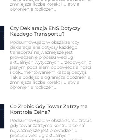
zmniejsza liczbe korekt i ulatwia
obronienie rozliczen…
Czy Deklaracja ENS Dotyczy
Kazdego Transportu?
Podsumowujac: w obszarze 'czy
deklaracja ens dotyczy kazdego
transportu’ najwazniejsze jest
prowadzenie procesu wedlug
aktualnych wytycznych urzedowych, z
jasnym podzialem odpowiedzialnosci
i dokumentowaniem kazdej decyzji.
Takie podejscie ogranicza opoznienia,
zmniejsza liczbe korekt i ulatwia
obronienie rozliczen…
Co Zrobic Gdy Towar Zatrzyma
Kontrola Celna?
Podsumowujac: w obszarze 'co zrobic
gdy towar zatrzyma kontrola celna’
najwazniejsze jest prowadzenie
procesu wedlug aktualnych