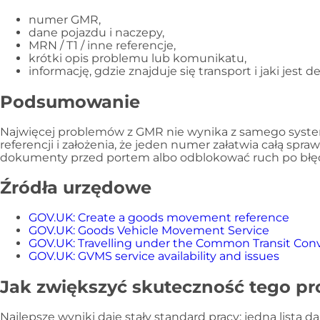
numer GMR,
dane pojazdu i naczepy,
MRN / T1 / inne referencje,
krótki opis problemu lub komunikatu,
informację, gdzie znajduje się transport i jaki jest d
Podsumowanie
Najwięcej problemów z GMR nie wynika z samego system
referencji i założenia, że jeden numer załatwia całą spra
dokumenty przed portem albo odblokować ruch po błę
Źródła urzędowe
GOV.UK: Create a goods movement reference
GOV.UK: Goods Vehicle Movement Service
GOV.UK: Travelling under the Common Transit Co
GOV.UK: GVMS service availability and issues
Jak zwiększyć skuteczność tego pr
Najlepsze wyniki daje stały standard pracy: jedna lista 