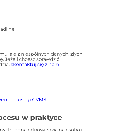
eadline.
u, ale z niespójnych danych, złych
wę. Jeżeli chcesz sprawdzić
dzie,
skontaktuj się z nami
.
nvention using GVMS
ocesu w praktyce
danych, jedna odpowiedzialna osoba i