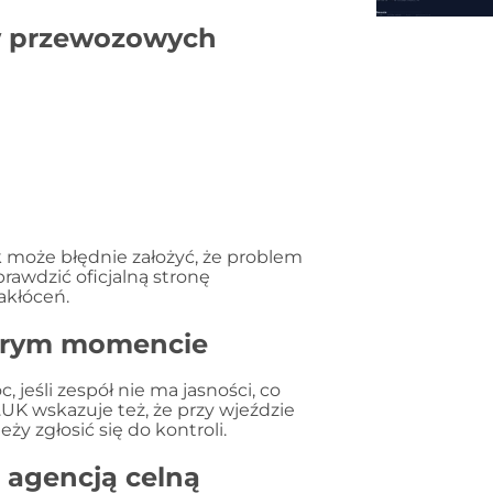
w przewozowych
k może błędnie założyć, że problem
rawdzić oficjalną stronę
akłóceń.
którym momencie
eśli zespół nie ma jasności, co
UK wskazuje też, że przy wjeździe
y zgłosić się do kontroli.
 agencją celną