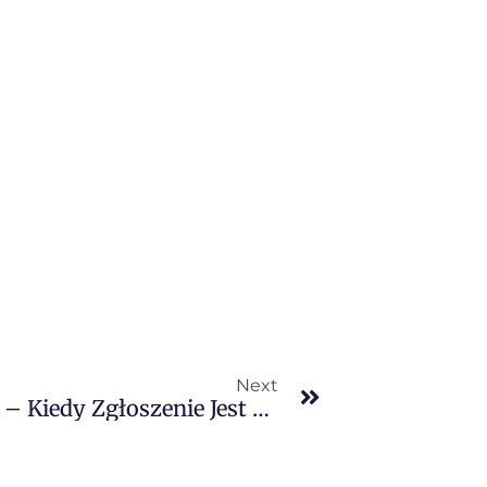
Next
IPAFFS Krok Po Kroku W 2026 – Kiedy Zgłoszenie Jest Potrzebne I Co Przygotować