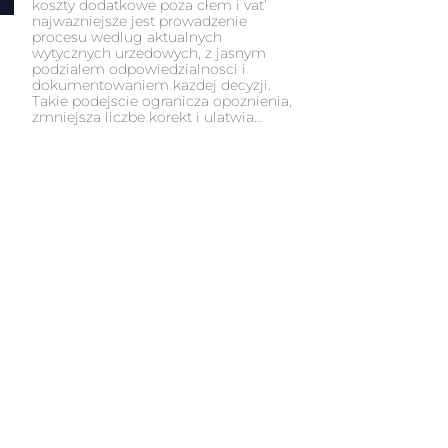
koszty dodatkowe poza cłem i vat’
najwazniejsze jest prowadzenie
procesu wedlug aktualnych
wytycznych urzedowych, z jasnym
podzialem odpowiedzialnosci i
dokumentowaniem kazdej decyzji.
Takie podejscie ogranicza opoznienia,
zmniejsza liczbe korekt i ulatwia…