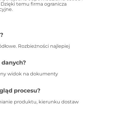
Dzięki temu firma ogranicza
cyjne.
ą?
dłowe. Rozbieżności najlepiej
ę danych?
pełny widok na dokumenty
gląd procesu?
mianie produktu, kierunku dostaw