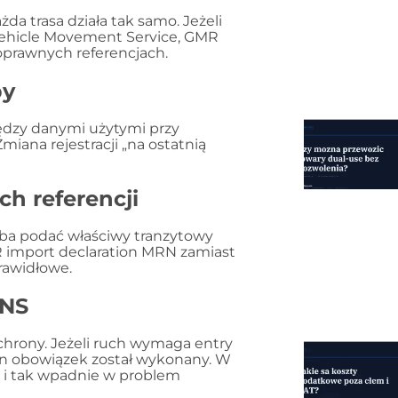
żda trasa działa tak samo. Jeżeli
 Vehicle Movement Service, GMR
oprawnych referencjach.
py
ędzy danymi użytymi przy
ana rejestracji „na ostatnią
ch referencji
a podać właściwy tranzytowy
 import declaration MRN zamiast
rawidłowe.
ENS
hrony. Jeżeli ruch wymaga entry
en obowiązek został wykonany. W
 i tak wpadnie w problem