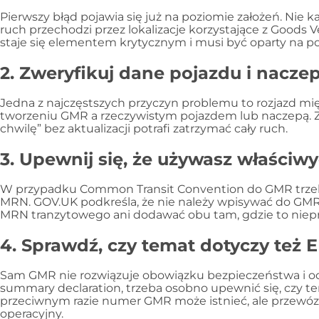
Pierwszy błąd pojawia się już na poziomie założeń. Nie ka
ruch przechodzi przez lokalizacje korzystające z Goods
staje się elementem krytycznym i musi być oparty na p
2. Zweryfikuj dane pojazdu i nacze
Jedna z najczęstszych przyczyn problemu to rozjazd mi
tworzeniu GMR a rzeczywistym pojazdem lub naczepą. Zmi
chwilę” bez aktualizacji potrafi zatrzymać cały ruch.
3. Upewnij się, że używasz właściwy
W przypadku Common Transit Convention do GMR trzeb
MRN. GOV.UK podkreśla, że nie należy wpisywać do GMR
MRN tranzytowego ani dodawać obu tam, gdzie to niep
4. Sprawdź, czy temat dotyczy też 
Sam GMR nie rozwiązuje obowiązku bezpieczeństwa i oc
summary declaration, trzeba osobno upewnić się, czy t
przeciwnym razie numer GMR może istnieć, ale przewóz
operacyjny.