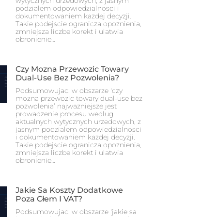
wytycznych urzedowych, z jasnym
podzialem odpowiedzialnosci i
dokumentowaniem kazdej decyzji.
Takie podejscie ogranicza opoznienia,
zmniejsza liczbe korekt i ulatwia
obronienie…
Czy Mozna Przewozic Towary
Dual-Use Bez Pozwolenia?
Podsumowujac: w obszarze 'czy
mozna przewozic towary dual-use bez
pozwolenia’ najwazniejsze jest
prowadzenie procesu wedlug
aktualnych wytycznych urzedowych, z
jasnym podzialem odpowiedzialnosci
i dokumentowaniem kazdej decyzji.
Takie podejscie ogranicza opoznienia,
zmniejsza liczbe korekt i ulatwia
obronienie…
Jakie Sa Koszty Dodatkowe
Poza Cłem I VAT?
Podsumowujac: w obszarze 'jakie sa