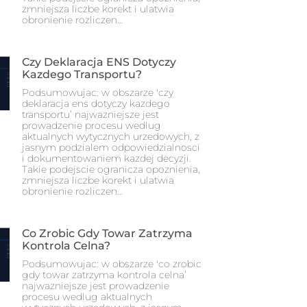
zmniejsza liczbe korekt i ulatwia
obronienie rozliczen…
Czy Deklaracja ENS Dotyczy
Kazdego Transportu?
Podsumowujac: w obszarze 'czy
deklaracja ens dotyczy kazdego
transportu’ najwazniejsze jest
prowadzenie procesu wedlug
aktualnych wytycznych urzedowych, z
jasnym podzialem odpowiedzialnosci
i dokumentowaniem kazdej decyzji.
Takie podejscie ogranicza opoznienia,
zmniejsza liczbe korekt i ulatwia
obronienie rozliczen…
Co Zrobic Gdy Towar Zatrzyma
Kontrola Celna?
Podsumowujac: w obszarze 'co zrobic
gdy towar zatrzyma kontrola celna’
najwazniejsze jest prowadzenie
procesu wedlug aktualnych