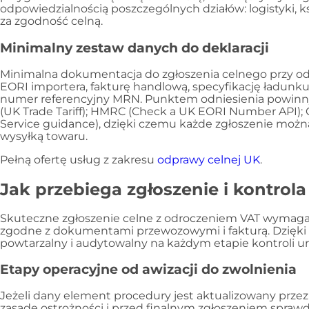
odpowiedzialnością poszczególnych działów: logistyki, 
za zgodność celną.
Minimalny zestaw danych do deklaracji
Minimalna dokumentacja do zgłoszenia celnego przy o
EORI importera, fakturę handlową, specyfikację ładunku
numer referencyjny MRN. Punktem odniesienia powinny
(UK Trade Tariff); HMRC (Check a UK EORI Number API)
Service guidance), dzięki czemu każde zgłoszenie możn
wysyłką towaru.
Pełną ofertę usług z zakresu
odprawy celnej UK
.
Jak przebiega zgłoszenie i kontrola
Skuteczne zgłoszenie celne z odroczeniem VAT wymaga
zgodne z dokumentami przewozowymi i fakturą. Dzięki
powtarzalny i audytowalny na każdym etapie kontroli u
Etapy operacyjne od awizacji do zwolnienia
Jeżeli dany element procedury jest aktualizowany przez
zasadę ostrożności i przed finalnym zgłoszeniem spra