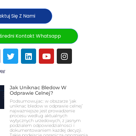
ktuj Się Z Nami
średni Kontakt Whatsapp
ów
Jak Uniknac Bledow W
Odprawie Celnej?
Podsumowujac: w obszarze 'jak
uniknac bledow w odprawie celnej’
najwazniejsze jest prowadzenie
procesu wedlug aktualnych
wytycznych urzedowych, z jasnym
podzialem odpowiedzialnosci i
dokumentowaniem kazdej decyzji.
Takie podejscie ogranicza opoznienia,