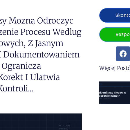
Skonta
zy Mozna Odroczyc
dzenie Procesu Wedlug
Bezpo
owych, Z Jasnym
 I Dokumentowaniem
e Ogranicza
Więcej Post
orekt I Ulatwia
ntroli...