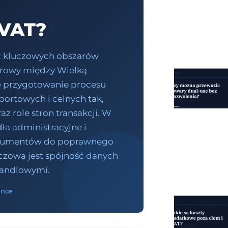
 VAT?
 z kluczowych obszarów
warowy między Wielką
we przygotowanie procesu
ortowych i celnych tak,
az role stron transakcji. W
ła administracyjne i
dokumentów do poprawnego
czowa jest spójność danych
handlowymi.
ance