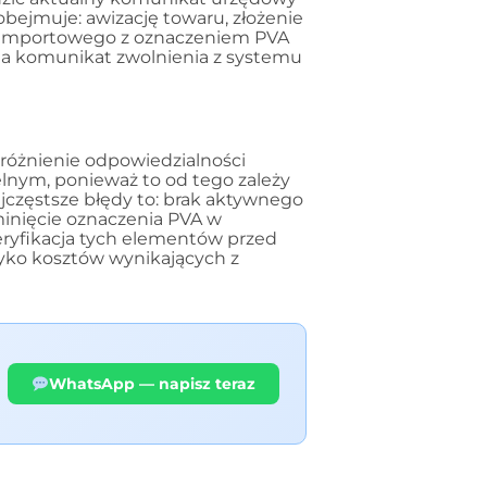
obejmuje: awizację towaru, złożenie
nia importowego z oznaczeniem PVA
na komunikat zwolnienia z systemu
zróżnienie odpowiedzialności
lnym, ponieważ to od tego zależy
zęstsze błędy to: brak aktywnego
inięcie oznaczenia PVA w
Weryfikacja tych elementów przed
yzyko kosztów wynikających z
WhatsApp — napisz teraz