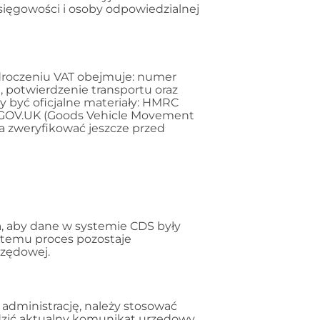
księgowości i osoby odpowiedzialnej
droczeniu VAT obejmuje: numer
, potwierdzenie transportu oraz
 być oficjalne materiały: HMRC
; GOV.UK (Goods Vehicle Movement
a zweryfikować jeszcze przed
, aby dane w systemie CDS były
 temu proces pozostaje
rzędowej.
 administrację, należy stosować
wdzić aktualny komunikat urzędowy