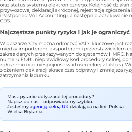
oraz status systemu elektronicznego. Kolejność działań 
przywozowej deklaracji skróconej, rejestrację zgłosze
(Postponed VAT Accounting), a następnie oczekiwanie 
CDS.
Najczęstsze punkty ryzyka i jak je ograniczyć
W obszarze 'Czy można odroczyć VAT?' kluczowe jest ro
między importerem, eksporterem i przedstawicielem ce
zakres danych przekazywanych do systemów HMRC. Najc
numeru EORI, nieprawidłowy kod procedury celnej, pom
zgłoszeniu oraz niespójność wartości celnej z fakturą. 
złożeniem deklaracji skraca czas odprawy i zmniejsza r
zatrzymania ładunku.
Masz pytanie dotyczące tej procedury?
Napisz do nas – odpowiadamy szybko.
Jesteśmy
agencją celną UK
działającą na linii Polska–
Wielka Brytania.