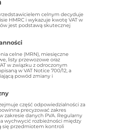
a
przedstawicielem celnym decyduje
wisie HMRC i wykazuje kwotę VAT w
tów jest podstawą skutecznej
ranności
ia celne (MRN), miesięczne
e, listy przewozowe oraz
VAT w związku z odroczonym
isaną w VAT Notice 700/12, a
iającą powód zmiany i
zny
rzejmuje część odpowiedzialności za
 powinna precyzować zakres
w zakresie danych PVA. Regularny
a wychwycić rozbieżności między
 się przedmiotem kontroli