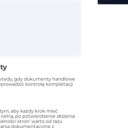
ty
ę wtedy, gdy dokumenty handlowe
wprowadzić kontrolę kompletacji
 tym, aby każdy krok mieć
celną, po potwierdzenie złożenia
lności stron' warto od razu
gania dokumentacyjne z