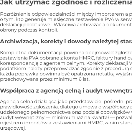
Jak utrzymać zgodność i rozliczeni
Rozróżnienie odpowiedzialności między importerem a 
o tym, kto generuje miesięczne zestawienie PVA w ser
deklaracji podatkowej. Właściwa archiwizacja dokumen
obrony podczas kontroli.
Archiwizacja, korekty i dowody należytej sta
Kompletna dokumentacja powinna obejmować: zgłoszen
zestawienia PVA pobrane z konta HMRC, faktury handlow
korespondencję z agentem celnym. Korekty deklaracji 
podatkiem należy przeprowadzać zgodnie z procedurą op
każda poprawka powinna być opatrzona notatką wyjaśn
przechowywana przez minimum 6 lat.
Współpraca z agencją celną i audyt wewnętr
Agencja celna działająca jako przedstawiciel pośredni p
prawidłowość zgłoszenia, dlatego umowa o współpracy
udzielonego pełnomocnictwa oraz podział obowiązków 
audyt wewnętrzny — minimum raz na kwartał — pozwal
rejestrem importów a zestawieniami HMRC, zanim staną
urzędowej.