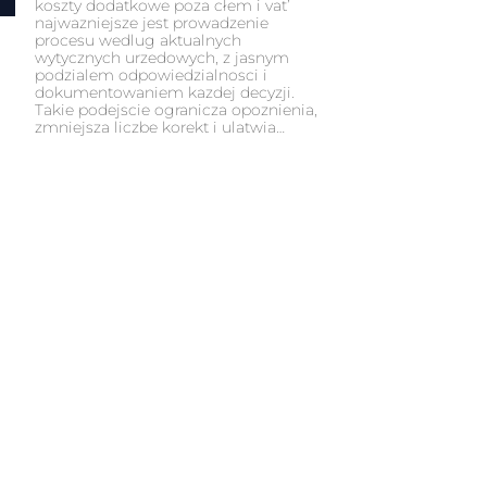
koszty dodatkowe poza cłem i vat’
najwazniejsze jest prowadzenie
procesu wedlug aktualnych
wytycznych urzedowych, z jasnym
podzialem odpowiedzialnosci i
dokumentowaniem kazdej decyzji.
Takie podejscie ogranicza opoznienia,
zmniejsza liczbe korekt i ulatwia…