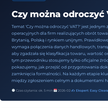
Czy można odroczyć
Temat 'Czy można odroczyć VAT?' jest jednym
operacyjnych dla firm realizujących obrót to
Brytanią, Polską i rynkiem unijnym. Prawidło
wymaga połączenia danych handlowych, transp
aby zgadzała się klasyfikacja towaru, wartość or
tym przewodniku stosujemy tylko oficjalne źród
pokazujemy, jak przejść od przygotowania 
zamknięcia formalności. Na każdym etapie klu
między zgłoszeniem celnym a dokumentami 
Czas czytania: ok. 5 min
·
2026-02
·
✍️ Ekspert: Easy Clear