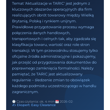
Temat 'Aktualizacje w TARIC' jest jednym z
kluczowych obszarów operacyjnych dla firm
realizujących obrót towarowy między Wielką
Brytanią, Polską i rynkiem unijnym.
Prawidłowe przygotowanie procesu wymaga
połączenia danych handlowych,
transportowych i celnych tak, aby zgadzała się
klasyfikacja towaru, wartość oraz role stron
transakcji. W tym przewodniku stosujemy tylko
oficjalne źródła administracyjne i pokazujemy,
jak przejść od przygotowania dokumentów do
poprawnego zamknięcia formalności. Należy
pamiętać, że TARIC jest aktualizowany
regularnie – śledzenie zmian to obowiązek
każdego podmiotu uczestniczącego w handlu
zagranicznym.
Czas czytania: ok. 4 min
·
2026-02
·
✍️ Ekspert: Easy Clearance