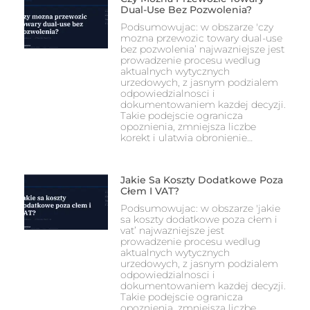
Dual-Use Bez Pozwolenia?
Podsumowujac: w obszarze 'czy
mozna przewozic towary dual-use
bez pozwolenia’ najwazniejsze jest
prowadzenie procesu wedlug
aktualnych wytycznych
urzedowych, z jasnym podzialem
odpowiedzialnosci i
dokumentowaniem kazdej decyzji.
Takie podejscie ogranicza
opoznienia, zmniejsza liczbe
korekt i ulatwia obronienie…
Jakie Sa Koszty Dodatkowe Poza
Cłem I VAT?
Podsumowujac: w obszarze 'jakie
sa koszty dodatkowe poza cłem i
vat’ najwazniejsze jest
prowadzenie procesu wedlug
aktualnych wytycznych
urzedowych, z jasnym podzialem
odpowiedzialnosci i
dokumentowaniem kazdej decyzji.
Takie podejscie ogranicza
opoznienia, zmniejsza liczbe