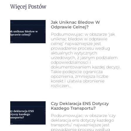
Więcej Postów
Jak Uniknac Bledow W
Odprawie Celnej?
Podsumowujac: w obszarze 'jak
uniknac bledow w odprawie
celnej’ najwazniejsze jest
prowadzenie procesu wedlug
aktualnych wytycznych
urzedowych, z jasnym podzialem
odpowiedzialnosci i
dokumentowaniem kazdej decyzji.
Takie podejscie ogranicza
opoznienia, zmniejsza liczbe
korekt i ulatwia obronienie
rozliczen…
Czy Deklaracja ENS Dotyczy
Kazdego Transportu?
Podsumowujac: w obszarze 'czy
deklaracja ens dotyczy kazdego
transportu’ najwazniejsze jest
prowadzenie procesu wedlug