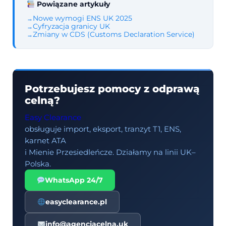
Powiązane artykuły
Nowe wymogi ENS UK 2025
Cyfryzacja granicy UK
Zmiany w CDS (Customs Declaration Service)
Potrzebujesz pomocy z odprawą
celną?
Easy Clearance
obsługuje import, eksport, tranzyt T1, ENS,
karnet ATA
i Mienie Przesiedleńcze. Działamy na linii UK–
Polska.
WhatsApp 24/7
easyclearance.pl
info@agencjacelna.uk