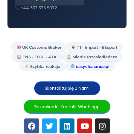
+44 333 335 5072
UK Customs Broker
T1 · Import · Eksport
ENS · EORI · ATA
Mienie Przesiedleńcze
Szybka reakcja
easyclearance.pl
Skontaktuj Się Z Nami
Bezpośredni Kontakt Whatsapp