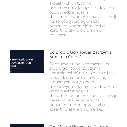
aktualnych wytycznych
urzedowych, z jasnym podzialem
odpowiedzialnosci i
dokumentowaniem kazdej decyzji.
Takie podejscie ogranicza
opoznienia, zmniejsza liczbe
korekt i ulatwia obronienie
rozliczen…
Co Zrobic Gdy Towar Zatrzyma
Kontrola Celna?
Podsumowujac: w obszarze 'co
zrobic gdy towar zatrzyma
kontrola celna’ najwazniejsze jest
prowadzenie procesu wedlug
aktualnych wytycznych
urzedowych, z jasnym podzialem
odpowiedzialnosci i
dokumentowaniem kazdej decyzji.
Takie podejscie ogranicza
opoznienia, zmniejsza liczbe
korekt i ulatwia obronienie…
Czy Mozna Przewozic Towary