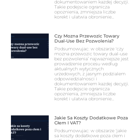
dokumentowaniem kazdej decyzji.
Takie podejscie ogranicza
opoznienia, zmniejsza liczbe
korekt i ulatwia obronienie…
Czy Mozna Przewozic Towary
Dual-Use Bez Pozwolenia?
Podsumowujac: w obszarze 'czy
mozna przewozic towary dual-use
bez pozwolenia’ najwazniejsze jest
prowadzenie procesu wedlug
aktualnych wytycznych
urzedowych, z jasnym podzialem
odpowiedzialnosci i
dokumentowaniem kazdej decyzji.
Takie podejscie ogranicza
opoznienia, zmniejsza liczbe
korekt i ulatwia obronienie…
Jakie Sa Koszty Dodatkowe Poza
Cłem I VAT?
Podsumowujac: w obszarze 'jakie
sa koszty dodatkowe poza cłem i