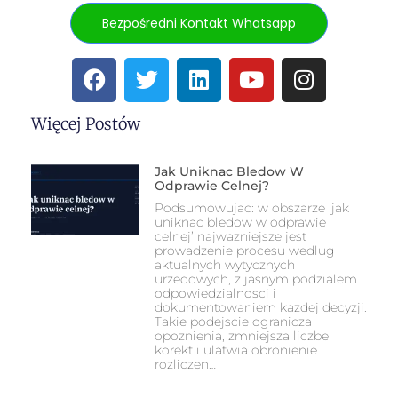
Bezpośredni Kontakt Whatsapp
Więcej Postów
Jak Uniknac Bledow W
Odprawie Celnej?
Podsumowujac: w obszarze 'jak
uniknac bledow w odprawie
celnej’ najwazniejsze jest
prowadzenie procesu wedlug
aktualnych wytycznych
urzedowych, z jasnym podzialem
odpowiedzialnosci i
dokumentowaniem kazdej decyzji.
Takie podejscie ogranicza
opoznienia, zmniejsza liczbe
korekt i ulatwia obronienie
rozliczen…