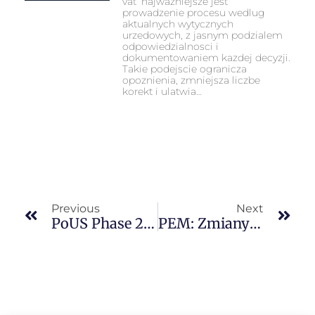
vat’ najwazniejsze jest
prowadzenie procesu wedlug
aktualnych wytycznych
urzedowych, z jasnym podzialem
odpowiedzialnosci i
dokumentowaniem kazdej decyzji.
Takie podejscie ogranicza
opoznienia, zmniejsza liczbe
korekt i ulatwia…
Previous
Next
PoUS Phase 2 I MNSW: Co Oznaczają Przejściowe Zasady Po 15 Sierpnia 2025
PEM: Zmiany W Zasadach Pochodzenia – Deklaracje Dostawców 2025/1728