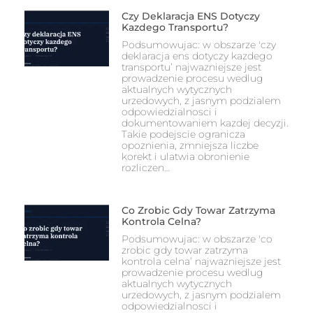
Czy Deklaracja ENS Dotyczy
Kazdego Transportu?
Podsumowujac: w obszarze 'czy
deklaracja ens dotyczy kazdego
transportu’ najwazniejsze jest
prowadzenie procesu wedlug
aktualnych wytycznych
urzedowych, z jasnym podzialem
odpowiedzialnosci i
dokumentowaniem kazdej decyzji.
Takie podejscie ogranicza
opoznienia, zmniejsza liczbe
korekt i ulatwia obronienie
rozliczen…
Co Zrobic Gdy Towar Zatrzyma
Kontrola Celna?
Podsumowujac: w obszarze 'co
zrobic gdy towar zatrzyma
kontrola celna’ najwazniejsze jest
prowadzenie procesu wedlug
aktualnych wytycznych
urzedowych, z jasnym podzialem
odpowiedzialnosci i