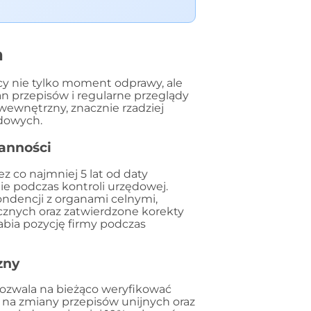
a
cy nie tylko moment odprawy, ale
 przepisów i regularne przeglądy
ewnętrzny, znacznie rzadziej
ędowych.
ranności
 co najmniej 5 lat od daty
ie podczas kontroli urzędowej.
ondencji z organami celnymi,
cznych oraz zatwierdzone korekty
abia pozycję firmy podczas
zny
pozwala na bieżąco weryfikować
na zmiany przepisów unijnych oraz