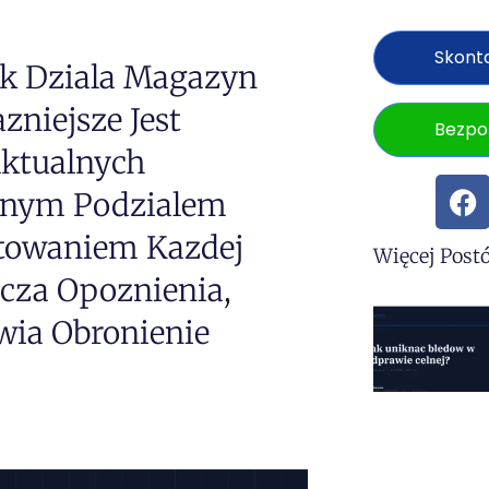
Skonta
k Dziala Magazyn
niejsze Jest
Bezpo
ktualnych
snym Podzialem
towaniem Kazdej
Więcej Post
icza Opoznienia,
wia Obronienie