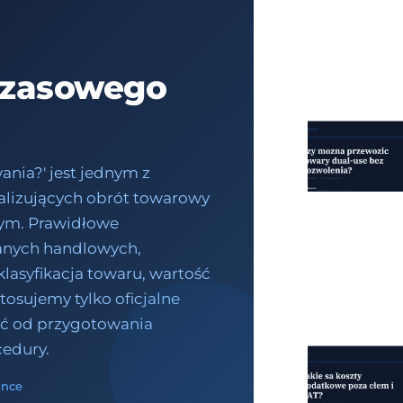
czasowego
nia?' jest jednym z
alizujących obrót towarowy
nym. Prawidłowe
anych handlowych,
klasyfikacja towaru, wartość
tosujemy tylko oficjalne
jść od przygotowania
edury.
ance