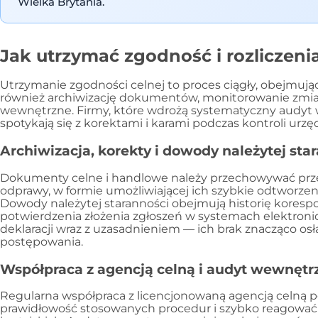
Wielka Brytania.
Jak utrzymać zgodność i rozliczeni
Utrzymanie zgodności celnej to proces ciągły, obejmują
również archiwizację dokumentów, monitorowanie zmian
wewnętrzne. Firmy, które wdrożą systematyczny audyt w
spotykają się z korektami i karami podczas kontroli urz
Archiwizacja, korekty i dowody należytej sta
Dokumenty celne i handlowe należy przechowywać przez
odprawy, w formie umożliwiającej ich szybkie odtworzen
Dowody należytej staranności obejmują historię koresp
potwierdzenia złożenia zgłoszeń w systemach elektroni
deklaracji wraz z uzasadnieniem — ich brak znacząco osł
postępowania.
Współpraca z agencją celną i audyt wewnętr
Regularna współpraca z licencjonowaną agencją celną 
prawidłowość stosowanych procedur i szybko reagować 