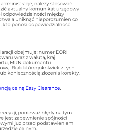
 administrację, należy stosować
wdzić aktualny komunikat urzędowy
ał odpowiedzialności między
ozwala uniknąć nieporozumień co
a, kto ponosi odpowiedzialność
aracji obejmuje: numer EORI
owaru wraz z walutą, kraj
portu, MRN dokumentu
ową. Brak któregokolwiek z tych
 koniecznością złożenia korekty,
ncją celną Easy Clearance
.
precyzji, ponieważ błędy na tym
e jest zapewnienie spójności
wymi już przed podstawieniem
urzędzie celnym.