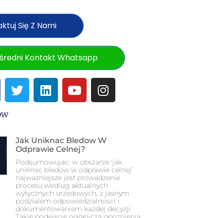
ktuj Się Z Nami
średni Kontakt Whatsapp
ów
Jak Uniknac Bledow W
Odprawie Celnej?
Podsumowujac: w obszarze 'jak
uniknac bledow w odprawie celnej’
najwazniejsze jest prowadzenie
procesu wedlug aktualnych
wytycznych urzedowych, z jasnym
podzialem odpowiedzialnosci i
dokumentowaniem kazdej decyzji.
Takie podejscie ogranicza opoznienia,