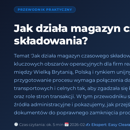
PRZEWODNIK PRAKTYCZNY
Jak działa magazyn 
składowania?
Temat 'Jak działa magazyn czasowego składowa
kluczowych obszarów operacyjnych dla firm re
między Wielką Brytanią, Polską i rynkiem unij
przygotowanie procesu wymaga połączenia d
transportowych i celnych tak, aby zgadzała się 
oraz role stron transakcji. W tym przewodniku s
źródła administracyjne i pokazujemy, jak prze
dokumentów do poprawnego zamknięcia proc
Czas czytania: ok. 5 min
·
2026-02
·
✍️ Ekspert: Easy Clear