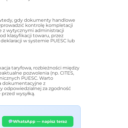
ę wtedy, gdy dokumenty handlowe
wprowadzić kontrolę kompletacji
 z wytycznymi administracji
 klasyfikacji towaru, przez
 deklaracji w systemie PUESC lub
kacja taryfowa, rozbieżności między
ieaktualne pozwolenia (np. CITES,
ronicznych PUESC. Warto
a dokumentacyjne z
oby odpowiedzialnej za zgodność
ę przed wysyłką.
WhatsApp — napisz teraz