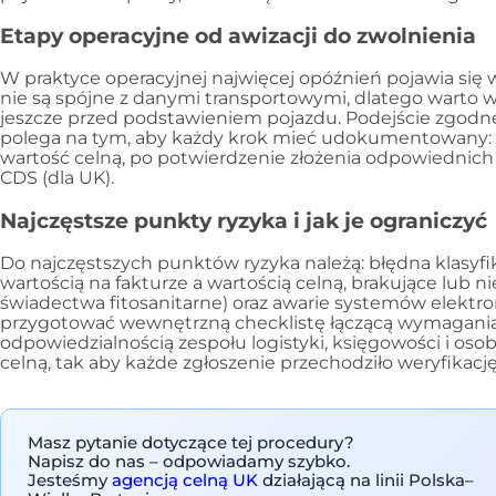
Etapy operacyjne od awizacji do zwolnienia
W praktyce operacyjnej najwięcej opóźnień pojawia si
nie są spójne z danymi transportowymi, dlatego warto 
jeszcze przed podstawieniem pojazdu. Podejście zgodne
polega na tym, aby każdy krok mieć udokumentowany: od
wartość celną, po potwierdzenie złożenia odpowiednich
CDS (dla UK).
Najczęstsze punkty ryzyka i jak je ograniczyć
Do najczęstszych punktów ryzyka należą: błędna klasyfi
wartością na fakturze a wartością celną, brakujące lub n
świadectwa fitosanitarne) oraz awarie systemów elekt
przygotować wewnętrzną checklistę łączącą wymagani
odpowiedzialnością zespołu logistyki, księgowości i os
celną, tak aby każde zgłoszenie przechodziło weryfikacj
Masz pytanie dotyczące tej procedury?
Napisz do nas – odpowiadamy szybko.
Jesteśmy
agencją celną UK
działającą na linii Polska–