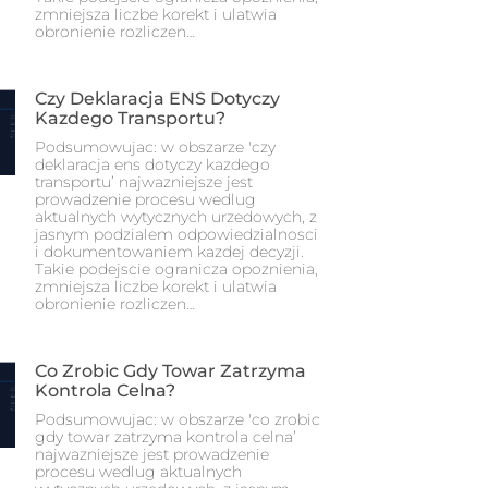
zmniejsza liczbe korekt i ulatwia
obronienie rozliczen…
Czy Deklaracja ENS Dotyczy
Kazdego Transportu?
Podsumowujac: w obszarze 'czy
deklaracja ens dotyczy kazdego
transportu’ najwazniejsze jest
prowadzenie procesu wedlug
aktualnych wytycznych urzedowych, z
jasnym podzialem odpowiedzialnosci
i dokumentowaniem kazdej decyzji.
Takie podejscie ogranicza opoznienia,
zmniejsza liczbe korekt i ulatwia
obronienie rozliczen…
Co Zrobic Gdy Towar Zatrzyma
Kontrola Celna?
Podsumowujac: w obszarze 'co zrobic
gdy towar zatrzyma kontrola celna’
najwazniejsze jest prowadzenie
procesu wedlug aktualnych