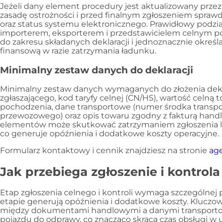
Jeżeli dany element procedury jest aktualizowany przez
zasadę ostrożności i przed finalnym zgłoszeniem spra
oraz status systemu elektronicznego. Prawidłowy podzi
importerem, eksporterem i przedstawicielem celnym p
do zakresu składanych deklaracji i jednoznacznie określ
finansową w razie zatrzymania ładunku.
Minimalny zestaw danych do deklaracji
Minimalny zestaw danych wymaganych do złożenia dekl
zgłaszającego, kod taryfy celnej (CN/HS), wartość celną t
pochodzenia, dane transportowe (numer środka trans
przewozowego) oraz opis towaru zgodny z fakturą handl
elementów może skutkować zatrzymaniem zgłoszenia lub
co generuje opóźnienia i dodatkowe koszty operacyjne.
Formularz kontaktowy i cennik znajdziesz na stronie
age
Jak przebiega zgłoszenie i kontrola
Etap zgłoszenia celnego i kontroli wymaga szczególnej 
etapie generują opóźnienia i dodatkowe koszty. Kluczow
między dokumentami handlowymi a danymi transporto
pojazdu do odprawy, co znacząco skraca czas obsługi w 