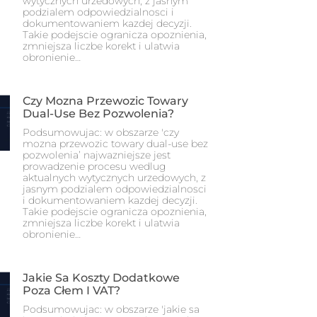
wytycznych urzedowych, z jasnym
podzialem odpowiedzialnosci i
dokumentowaniem kazdej decyzji.
Takie podejscie ogranicza opoznienia,
zmniejsza liczbe korekt i ulatwia
obronienie…
Czy Mozna Przewozic Towary
Dual-Use Bez Pozwolenia?
Podsumowujac: w obszarze 'czy
mozna przewozic towary dual-use bez
pozwolenia’ najwazniejsze jest
prowadzenie procesu wedlug
aktualnych wytycznych urzedowych, z
jasnym podzialem odpowiedzialnosci
i dokumentowaniem kazdej decyzji.
Takie podejscie ogranicza opoznienia,
zmniejsza liczbe korekt i ulatwia
obronienie…
Jakie Sa Koszty Dodatkowe
Poza Cłem I VAT?
Podsumowujac: w obszarze 'jakie sa