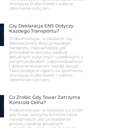
zmniejsza liczbe korekt i ulatwia
obronienie rozliczen…
Czy Deklaracja ENS Dotyczy
Kazdego Transportu?
Podsumowujac: w obszarze 'czy
deklaracja ens dotyczy kazdego
transportu’ najwazniejsze jest
prowadzenie procesu wedlug
aktualnych wytycznych urzedowych, z
jasnym podzialem odpowiedzialnosci
i dokumentowaniem kazdej decyzji.
Takie podejscie ogranicza opoznienia,
zmniejsza liczbe korekt i ulatwia
obronienie rozliczen…
Co Zrobic Gdy Towar Zatrzyma
Kontrola Celna?
Podsumowujac: w obszarze 'co zrobic
gdy towar zatrzyma kontrola celna’
najwazniejsze jest prowadzenie
procesu wedlug aktualnych