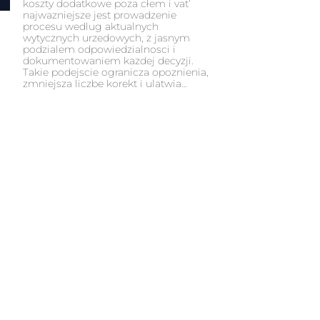
koszty dodatkowe poza cłem i vat’
najwazniejsze jest prowadzenie
procesu wedlug aktualnych
wytycznych urzedowych, z jasnym
podzialem odpowiedzialnosci i
dokumentowaniem kazdej decyzji.
Takie podejscie ogranicza opoznienia,
zmniejsza liczbe korekt i ulatwia…