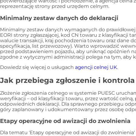
potwierdzające wartość i pochodzenie, a agencja celna z
reprezentację strony przed urzędem celnym.
Minimalny zestaw danych do deklaracji
Minimalny zestaw danych wymaganych do prawidłowej 
EORI strony zgłaszającej, kod CN towaru z klasyfikacji t
walucie transakcji, kraj pochodzenia towaru oraz dane
specyfikacja, list przewozowy). Warto wprowadzić wewnę
przed podstawieniem pojazdu, aby uniknąć opóźnień na 
zgodne z wytycznymi administracji polega na tym, ab
Dowiedz się więcej o usługach
agencji celnej UK
.
Jak przebiega zgłoszenie i kontrola
Złożenie zgłoszenia celnego w systemie PUESC uruch
weryfikacji – od klasyfikacji towaru, przez wartość celną
odpowiednich deklaracji. Dla sprawnego przebiegu odp
góry zaplanowany i udokumentowany przez osobę odpow
Etapy operacyjne od awizacji do zwolnienia
Dla tematu 'Etapy operacyjne od awizacji do zwolnienia