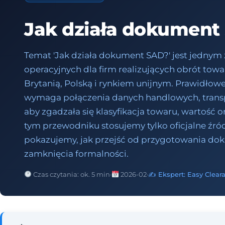
Jak działa dokument
Temat 'Jak działa dokument SAD?' jest jednym
operacyjnych dla firm realizujących obrót to
Brytanią, Polską i rynkiem unijnym. Prawidło
wymaga połączenia danych handlowych, transp
aby zgadzała się klasyfikacja towaru, wartość or
tym przewodniku stosujemy tylko oficjalne źród
pokazujemy, jak przejść od przygotowania 
zamknięcia formalności.
Czas czytania: ok. 5 min
·
2026-02
·
✍️ Ekspert: Easy Clear