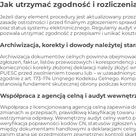
Jak utrzymać zgodność i rozliczeni
Jeżeli dany element procedury jest aktualizowany przez
zasadę ostrożności i przed finalnym zgłoszeniem spra
oraz status systemu elektronicznego. Regularny audyt
pozwala utrzymać zgodność z przepisami i unikać koszt
Archiwizacja, korekty i dowody należytej sta
Archiwizacja dokumentów celnych powinna obejmować 
zgłoszeń, faktur, listów przewozowych i korespondencj
konieczności korekty złożonej deklaracji należy złożyć 
PUESC przed zwolnieniem towaru lub – w uzasadnionyc
zgodnie z art. 173–174 Unijnego Kodeksu Celnego. Komp
stanowią fundament skutecznej obrony podczas kontrol
Współpraca z agencją celną i audyt wewnętr
Współpraca z licencjonowaną agencją celną zapewnia do
zmianach w przepisach, prawidłową klasyfikację towar
wstrzymania odprawy. Wewnętrzny audyt celny warto p
weryfikacja poprawności kodów CN, statusów zgłoszeń 
między dokumentami handlowymi a deklaracjami celny
zanim staną się przedmiotem zewnętrznej kontroli skar