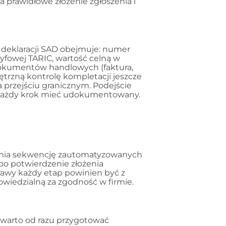
a prawidłowe złożenie zgłoszenia i
deklaracji SAD obejmuje: numer
aryfowej TARIC, wartość celną w
 dokumentów handlowych (faktura,
trzną kontrolę kompletacji jeszcze
przejściu granicznym. Podejście
y każdy krok mieć udokumentowany.
amia sekwencję zautomatyzowanych
, po potwierdzenie złożenia
rawy każdy etap powinien być z
iedzialną za zgodność w firmie.
' warto od razu przygotować