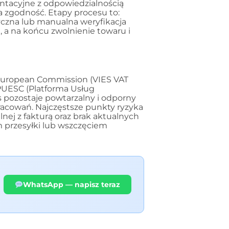
ntacyjne z odpowiedzialnością
za zgodność. Etapy procesu to:
yczna lub manualna weryfikacja
 a na końcu zwolnienie towaru i
 European Commission (VIES VAT
 PUESC (Platforma Usług
 pozostaje powtarzalny i odporny
racowań. Najczęstsze punkty ryzyka
lnej z fakturą oraz brak aktualnych
 przesyłki lub wszczęciem
WhatsApp — napisz teraz