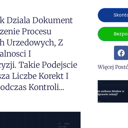
Skonta
ak Dziala Dokument
dzenie Procesu
Bezpo
h Urzedowych, Z
lnosci I
ji. Takie Podejscie
Więcej Post
za Liczbe Korekt I
dczas Kontroli...