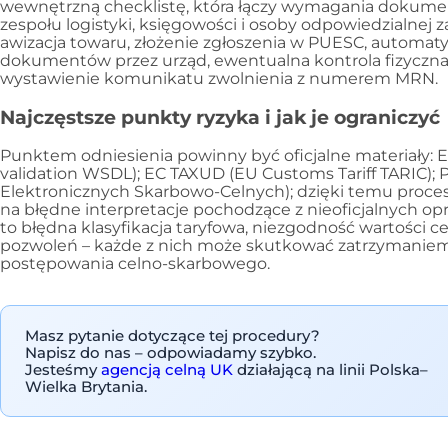
wewnętrzną checklistę, która łączy wymagania dokume
zespołu logistyki, księgowości i osoby odpowiedzialnej 
awizacja towaru, złożenie zgłoszenia w PUESC, automat
dokumentów przez urząd, ewentualna kontrola fizyczna,
wystawienie komunikatu zwolnienia z numerem MRN.
Najczęstsze punkty ryzyka i jak je ograniczyć
Punktem odniesienia powinny być oficjalne materiały:
validation WSDL); EC TAXUD (EU Customs Tariff TARIC);
Elektronicznych Skarbowo-Celnych); dzięki temu proces
na błędne interpretacje pochodzące z nieoficjalnych op
to błędna klasyfikacja taryfowa, niezgodność wartości ce
pozwoleń – każde z nich może skutkować zatrzymaniem
postępowania celno-skarbowego.
Masz pytanie dotyczące tej procedury?
Napisz do nas – odpowiadamy szybko.
Jesteśmy
agencją celną UK
działającą na linii Polska–
Wielka Brytania.