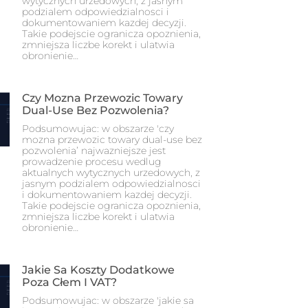
wytycznych urzedowych, z jasnym
podzialem odpowiedzialnosci i
dokumentowaniem kazdej decyzji.
Takie podejscie ogranicza opoznienia,
zmniejsza liczbe korekt i ulatwia
obronienie…
Czy Mozna Przewozic Towary
Dual-Use Bez Pozwolenia?
Podsumowujac: w obszarze 'czy
mozna przewozic towary dual-use bez
pozwolenia’ najwazniejsze jest
prowadzenie procesu wedlug
aktualnych wytycznych urzedowych, z
jasnym podzialem odpowiedzialnosci
i dokumentowaniem kazdej decyzji.
Takie podejscie ogranicza opoznienia,
zmniejsza liczbe korekt i ulatwia
obronienie…
Jakie Sa Koszty Dodatkowe
Poza Cłem I VAT?
Podsumowujac: w obszarze 'jakie sa