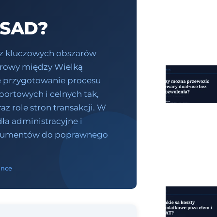
 SAD?
 z kluczowych obszarów
warowy między Wielką
we przygotowanie procesu
ortowych i celnych tak,
az role stron transakcji. W
ła administracyjne i
dokumentów do poprawnego
ance