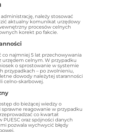
a
 administrację, należy stosować
wdzić aktualny komunikat urzędowy
 wewnętrzny procesów celnych
ownych korekt po fakcie.
ranności
co najmniej 5 lat przechowywania
i z urzędem celnym. W przypadku
wniosek o sprostowanie w systemie
h przypadkach – po zwolnieniu,
letne dowody należytej staranności
i celno-skarbowej.
zny
stęp do bieżącej wiedzy o
u i sprawne reagowanie w przypadku
rzeprowadzać co kwartał:
w PUESC oraz spójności danych
mi pozwala wychwycić błędy
bowej.