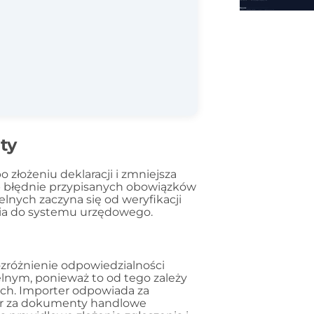
ty
o złożeniu deklaracji i zmniejsza
b błędnie przypisanych obowiązków
ych zaczyna się od weryfikacji
nia do systemu urzędowego.
ozróżnienie odpowiedzialności
lnym, ponieważ to od tego zależy
h. Importer odpowiada za
er za dokumenty handlowe