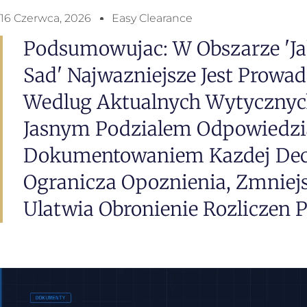
16 Czerwca, 2026
Easy Clearance
Podsumowujac: W Obszarze 'j
Sad' Najwazniejsze Jest Prowa
Wedlug Aktualnych Wytycznyc
Jasnym Podzialem Odpowiedzia
Dokumentowaniem Kazdej Decyz
Ogranicza Opoznienia, Zmniejs
Ulatwia Obronienie Rozliczen Po