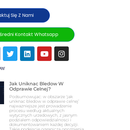
ktuj Się Z Nami
średni Kontakt Whatsapp
ów
Jak Uniknac Bledow W
Odprawie Celnej?
Podsumowujac: w obszarze 'jak
uniknac bledow w odprawie celnej’
najwazniejsze jest prowadzenie
procesu wedlug aktualnych
wytycznych urzedowych, z jasnym
podzialem odpowiedzialnosci i
dokumentowaniem kazdej decyzji.
Takie podejscie ogranicza opoznienia,