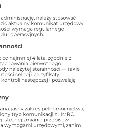
a
 administrację, należy stosować
wdzić aktualny komunikat urzędowy
dności wymaga regularnego
edur operacyjnych.
ranności
o najmniej 4 lata, zgodnie z
 zachowania pierwotnego
y należytej staranności — takie
ości celnej i certyfikaty
ntroli następczej i pozwalają
zny
ana: jasny zakres pełnomocnictwa,
lony tryb komunikacji z HMRC.
 istotnej zmianie przepisów —
ką a wymogami urzędowymi, zanim