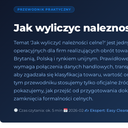
PRZEWODNIK PRAKTYCZNY
Jak wyliczyc nalezno
Temat 'Jak wyliczyć należności celne?' jest j
operacyjnych dla firm realizujących obrót to
Brytanią, Polską i rynkiem unijnym. Prawidło
wymaga połączenia danych handlowych, transp
aby zgadzała się klasyfikacja towaru, wartość or
tym przewodniku stosujemy tylko oficjalne źród
pokazujemy, jak przejść od przygotowania 
zamknięcia formalności celnych.
Czas czytania: ok. 5 min
·
2026-02
·
✍️ Ekspert: Easy Clear