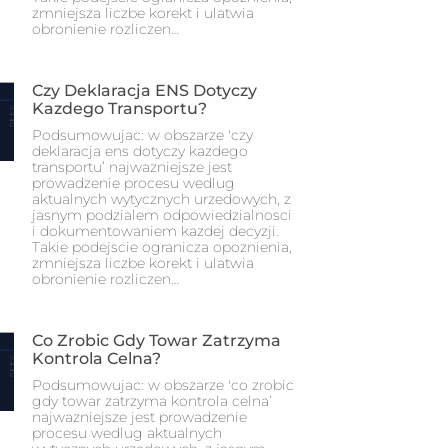
zmniejsza liczbe korekt i ulatwia
obronienie rozliczen…
Czy Deklaracja ENS Dotyczy
Kazdego Transportu?
Podsumowujac: w obszarze 'czy
deklaracja ens dotyczy kazdego
transportu’ najwazniejsze jest
prowadzenie procesu wedlug
aktualnych wytycznych urzedowych, z
jasnym podzialem odpowiedzialnosci
i dokumentowaniem kazdej decyzji.
Takie podejscie ogranicza opoznienia,
zmniejsza liczbe korekt i ulatwia
obronienie rozliczen…
Co Zrobic Gdy Towar Zatrzyma
Kontrola Celna?
Podsumowujac: w obszarze 'co zrobic
gdy towar zatrzyma kontrola celna’
najwazniejsze jest prowadzenie
procesu wedlug aktualnych