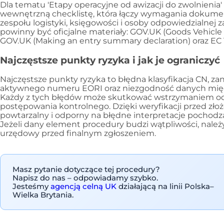
Dla tematu 'Etapy operacyjne od awizacji do zwolnienia
wewnętrzną checklistę, która łączy wymagania dokume
zespołu logistyki, księgowości i osoby odpowiedzialnej
powinny być oficjalne materiały: GOV.UK (Goods Vehicl
GOV.UK (Making an entry summary declaration) oraz EC 
Najczęstsze punkty ryzyka i jak je ograniczyć
Najczęstsze punkty ryzyka to błędna klasyfikacja CN, zan
aktywnego numeru EORI oraz niezgodność danych międ
Każdy z tych błędów może skutkować wstrzymaniem o
postępowania kontrolnego. Dzięki weryfikacji przed zło
powtarzalny i odporny na błędne interpretacje pochodzą
Jeżeli dany element procedury budzi wątpliwości, nale
urzędowy przed finalnym zgłoszeniem.
Masz pytanie dotyczące tej procedury?
Napisz do nas – odpowiadamy szybko.
Jesteśmy
agencją celną UK
działającą na linii Polska–
Wielka Brytania.