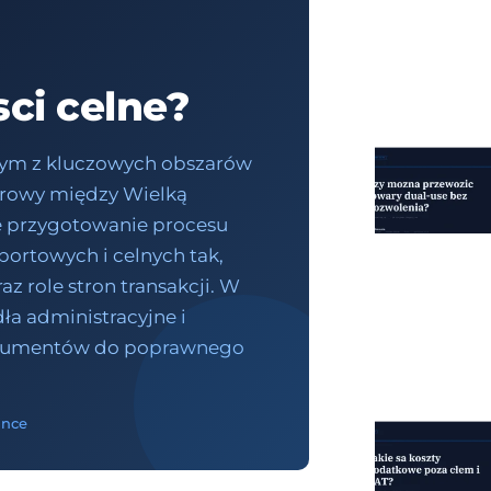
sci celne?
ednym z kluczowych obszarów
warowy między Wielką
we przygotowanie procesu
ortowych i celnych tak,
az role stron transakcji. W
ła administracyjne i
dokumentów do poprawnego
ance