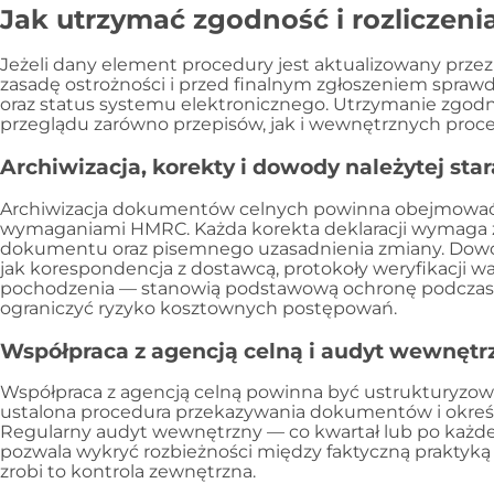
Jak utrzymać zgodność i rozliczeni
Jeżeli dany element procedury jest aktualizowany przez
zasadę ostrożności i przed finalnym zgłoszeniem spra
oraz status systemu elektronicznego. Utrzymanie zgo
przeglądu zarówno przepisów, jak i wewnętrznych proc
Archiwizacja, korekty i dowody należytej sta
Archiwizacja dokumentów celnych powinna obejmować c
wymaganiami HMRC. Każda korekta deklaracji wymaga
dokumentu oraz pisemnego uzasadnienia zmiany. Dowod
jak korespondencja z dostawcą, protokoły weryfikacji wart
pochodzenia — stanowią podstawową ochronę podczas ko
ograniczyć ryzyko kosztownych postępowań.
Współpraca z agencją celną i audyt wewnętr
Współpraca z agencją celną powinna być ustrukturyzow
ustalona procedura przekazywania dokumentów i okreś
Regularny audyt wewnętrzny — co kwartał lub po każdej
pozwala wykryć rozbieżności między faktyczną prakty
zrobi to kontrola zewnętrzna.