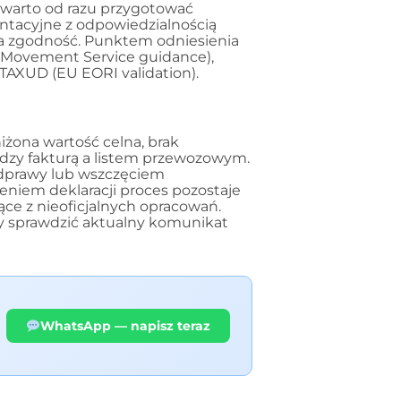
' warto od razu przygotować
ntacyjne z odpowiedzialnością
 za zgodność. Punktem odniesienia
e Movement Service guidance),
TAXUD (EU EORI validation).
iżona wartość celna, brak
zy fakturą a listem przewozowym.
dprawy lub wszczęciem
żeniem deklaracji proces pozostaje
ce z nieoficjalnych opracowań.
ży sprawdzić aktualny komunikat
WhatsApp — napisz teraz