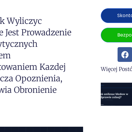
Skonta
k Wyliczyc
e Jest Prowadzenie
Bezpo
ytycznych
lem
towaniem Kazdej
Więcej Post
icza Opoznienia,
wia Obronienie