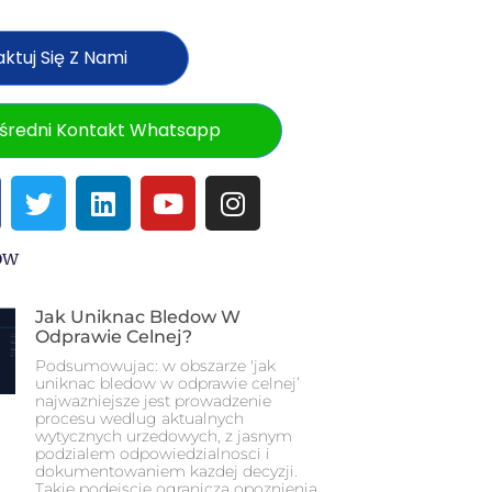
ktuj Się Z Nami
średni Kontakt Whatsapp
ów
Jak Uniknac Bledow W
Odprawie Celnej?
Podsumowujac: w obszarze 'jak
uniknac bledow w odprawie celnej’
najwazniejsze jest prowadzenie
procesu wedlug aktualnych
wytycznych urzedowych, z jasnym
podzialem odpowiedzialnosci i
dokumentowaniem kazdej decyzji.
Takie podejscie ogranicza opoznienia,