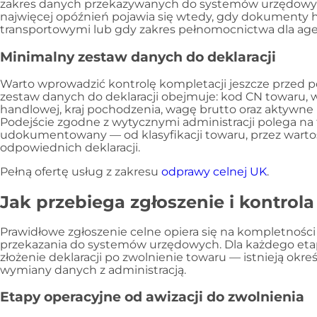
zakres danych przekazywanych do systemów urzędowyc
najwięcej opóźnień pojawia się wtedy, gdy dokumenty 
transportowymi lub gdy zakres pełnomocnictwa dla agenc
Minimalny zestaw danych do deklaracji
Warto wprowadzić kontrolę kompletacji jeszcze przed 
zestaw danych do deklaracji obejmuje: kod CN towaru, w
handlowej, kraj pochodzenia, wagę brutto oraz aktywne 
Podejście zgodne z wytycznymi administracji polega na
udokumentowany — od klasyfikacji towaru, przez wartoś
odpowiednich deklaracji.
Pełną ofertę usług z zakresu
odprawy celnej UK
.
Jak przebiega zgłoszenie i kontrola
Prawidłowe zgłoszenie celne opiera się na kompletności
przekazania do systemów urzędowych. Dla każdego etap
złożenie deklaracji po zwolnienie towaru — istnieją okr
wymiany danych z administracją.
Etapy operacyjne od awizacji do zwolnienia