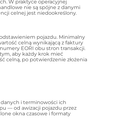
h. W praktyce operacyjnej
handlowe nie są spójne z danymi
ji celnej jest niedookreślony.
podstawieniem pojazdu. Minimalny
artość celną wynikającą z faktury
numery EORI obu stron transakcji.
 tym, aby każdy krok mieć
ć celną, po potwierdzenie złożenia
 danych i terminowości ich
u — od awizacji pojazdu przez
eślone okna czasowe i formaty