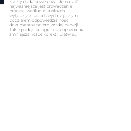
koszty dodatkowe poza cłem i vat’
najwazniejsze jest prowadzenie
procesu wedlug aktualnych
wytycznych urzedowych, z jasnym
podzialem odpowiedzialnosci i
dokumentowaniem kazdej decyzji.
Takie podejscie ogranicza opoznienia,
zmniejsza liczbe korekt i ulatwia…