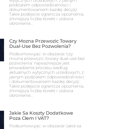
wytycznych urzedowych, z jasnym
podzialem odpowiedzialnosci i
dokumentowaniem kazdej decyzji.
Takie podejscie ogranicza opoznienia,
zmniejsza liczbe korekt i ulatwia
obronienie…
Czy Mozna Przewozic Towary
Dual-Use Bez Pozwolenia?
Podsumowujac: w obszarze 'czy
mozna przewozic towary dual-use bez
pozwolenia’ najwazniejsze jest
prowadzenie procesu wedlug
aktualnych wytycznych urzedowych, z
jasnym podzialem odpowiedzialnosci
i dokumentowaniem kazdej decyzji.
Takie podejscie ogranicza opoznienia,
zmniejsza liczbe korekt i ulatwia
obronienie…
Jakie Sa Koszty Dodatkowe
Poza Cłem I VAT?
Podsumowujac: w obszarze 'jakie sa