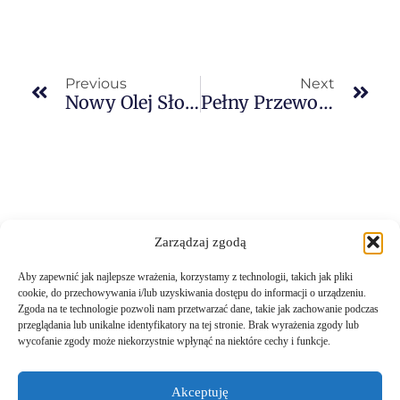
Previous
Next
Nowy Olej Słonecznikowy Green Valley Na Brytyjskim Rynku Dzięki Współpracy Z Plutus Trading
Pełny Przewodnik Dla Przewoźników Transportujących Towary Z Dover W Wielkiej Brytanii Do UE Przy Użyciu Tranzytu T1
Zarządzaj zgodą
Aby zapewnić jak najlepsze wrażenia, korzystamy z technologii, takich jak pliki
cookie, do przechowywania i/lub uzyskiwania dostępu do informacji o urządzeniu.
Zgoda na te technologie pozwoli nam przetwarzać dane, takie jak zachowanie podczas
przeglądania lub unikalne identyfikatory na tej stronie. Brak wyrażenia zgody lub
wycofanie zgody może niekorzystnie wpłynąć na niektóre cechy i funkcje.
E-mail: info@agencjacelna.uk
Akceptuję
Telefon: +44 7404 091503