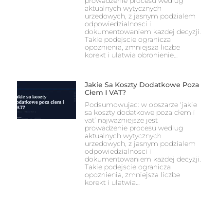
prowadzenie procesu wedlug
aktualnych wytycznych
urzedowych, z jasnym podzialem
odpowiedzialnosci i
dokumentowaniem kazdej decyzji.
Takie podejscie ogranicza
opoznienia, zmniejsza liczbe
korekt i ulatwia obronienie…
Jakie Sa Koszty Dodatkowe Poza
Cłem I VAT?
Podsumowujac: w obszarze 'jakie
sa koszty dodatkowe poza cłem i
vat’ najwazniejsze jest
prowadzenie procesu wedlug
aktualnych wytycznych
urzedowych, z jasnym podzialem
odpowiedzialnosci i
dokumentowaniem kazdej decyzji.
Takie podejscie ogranicza
opoznienia, zmniejsza liczbe
korekt i ulatwia…