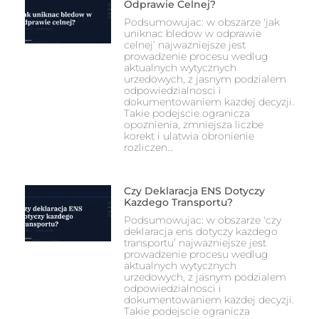
Odprawie Celnej?
Podsumowujac: w obszarze 'jak
uniknac bledow w odprawie
celnej’ najwazniejsze jest
prowadzenie procesu wedlug
aktualnych wytycznych
urzedowych, z jasnym podzialem
odpowiedzialnosci i
dokumentowaniem kazdej decyzji.
Takie podejscie ogranicza
opoznienia, zmniejsza liczbe
korekt i ulatwia obronienie
rozliczen…
Czy Deklaracja ENS Dotyczy
Kazdego Transportu?
Podsumowujac: w obszarze 'czy
deklaracja ens dotyczy kazdego
transportu’ najwazniejsze jest
prowadzenie procesu wedlug
aktualnych wytycznych
urzedowych, z jasnym podzialem
odpowiedzialnosci i
dokumentowaniem kazdej decyzji.
Takie podejscie ogranicza