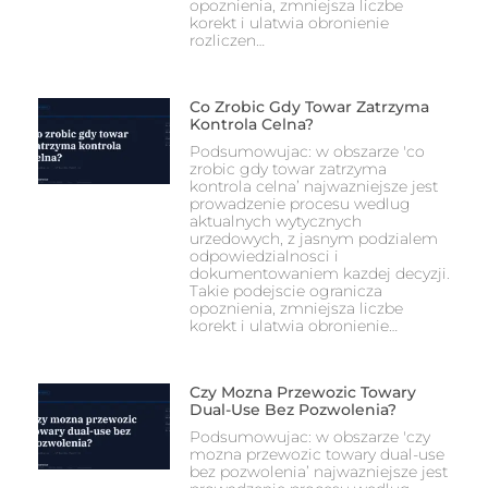
opoznienia, zmniejsza liczbe
korekt i ulatwia obronienie
rozliczen…
Co Zrobic Gdy Towar Zatrzyma
Kontrola Celna?
Podsumowujac: w obszarze 'co
zrobic gdy towar zatrzyma
kontrola celna’ najwazniejsze jest
prowadzenie procesu wedlug
aktualnych wytycznych
urzedowych, z jasnym podzialem
odpowiedzialnosci i
dokumentowaniem kazdej decyzji.
Takie podejscie ogranicza
opoznienia, zmniejsza liczbe
korekt i ulatwia obronienie…
Czy Mozna Przewozic Towary
Dual-Use Bez Pozwolenia?
Podsumowujac: w obszarze 'czy
mozna przewozic towary dual-use
bez pozwolenia’ najwazniejsze jest