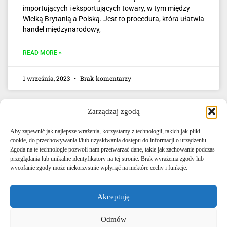
importujących i eksportujących towary, w tym między
Wielką Brytanią a Polską. Jest to procedura, która ułatwia
handel międzynarodowy,
READ MORE »
1 września, 2023
Brak komentarzy
Zarządzaj zgodą
Aby zapewnić jak najlepsze wrażenia, korzystamy z technologii, takich jak pliki
cookie, do przechowywania i/lub uzyskiwania dostępu do informacji o urządzeniu.
Zgoda na te technologie pozwoli nam przetwarzać dane, takie jak zachowanie podczas
przeglądania lub unikalne identyfikatory na tej stronie. Brak wyrażenia zgody lub
E-mail: info@agencjacelna.uk
wycofanie zgody może niekorzystnie wpłynąć na niektóre cechy i funkcje.
Telefon: +44 0333 335 5072
Akceptuję
Bezpośredni kontakt Whatsapp
Odmów