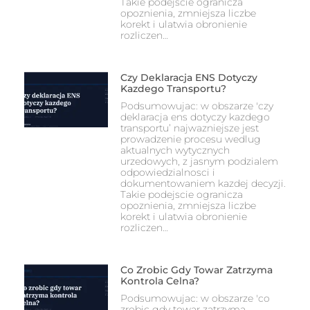
Takie podejscie ogranicza
opoznienia, zmniejsza liczbe
korekt i ulatwia obronienie
rozliczen…
Czy Deklaracja ENS Dotyczy
Kazdego Transportu?
Podsumowujac: w obszarze 'czy
deklaracja ens dotyczy kazdego
transportu’ najwazniejsze jest
prowadzenie procesu wedlug
aktualnych wytycznych
urzedowych, z jasnym podzialem
odpowiedzialnosci i
dokumentowaniem kazdej decyzji.
Takie podejscie ogranicza
opoznienia, zmniejsza liczbe
korekt i ulatwia obronienie
rozliczen…
Co Zrobic Gdy Towar Zatrzyma
Kontrola Celna?
Podsumowujac: w obszarze 'co
zrobic gdy towar zatrzyma