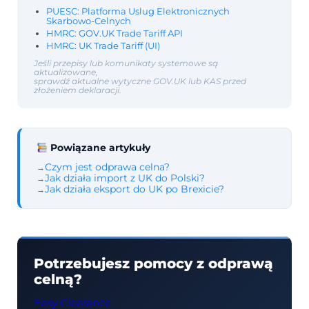
PUESC: Platforma Uslug Elektronicznych
Skarbowo-Celnych
HMRC: GOV.UK Trade Tariff API
HMRC: UK Trade Tariff (UI)
Jeśli przepisy lub komunikaty systemowe są
aktualizowane,
sprawdź aktualne wytyczne GOV.UK lub KAS przed
złożeniem deklaracji.
Powiązane artykuły
Czym jest odprawa celna?
Jak działa import z UK do Polski?
Jak działa eksport do UK po Brexicie?
Potrzebujesz pomocy z odprawą
celną?
Easy Clearance