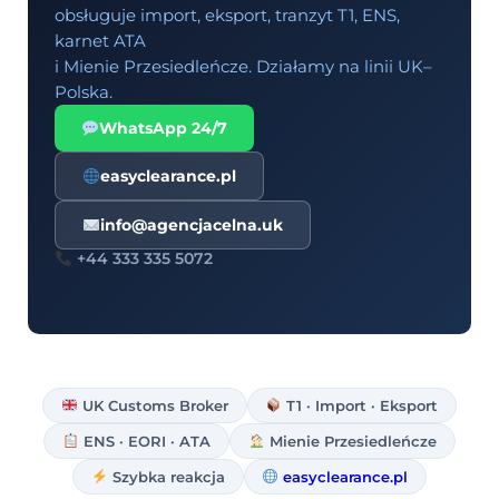
obsługuje import, eksport, tranzyt T1, ENS,
karnet ATA
i Mienie Przesiedleńcze. Działamy na linii UK–
Polska.
WhatsApp 24/7
easyclearance.pl
info@agencjacelna.uk
+44 333 335 5072
UK Customs Broker
T1 · Import · Eksport
ENS · EORI · ATA
Mienie Przesiedleńcze
Szybka reakcja
easyclearance.pl