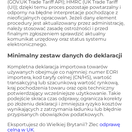
(GOV.UK Trade Tariff API); HMRC (UK Trade Tariff
(UI)); dzięki temu proces pozostaje powtarzalny i
odporny na błędne interpretacje pochodzące z
nieoficjalnych opracowań. Jeżeli dany element
procedury jest aktualizowany przez administrację,
należy stosować zasadę ostrożności i przed
finalnym zgłoszeniem sprawdzić aktualny
komunikat urzędowy oraz status systemu
elektronicznego.
Minimalny zestaw danych do deklaracji
Kompletna deklaracja importowa towarów
używanych obejmuje co najmniej: numer EORI
importera, kod taryfy celnej (CN/HS), wartość
transakcyjną lub szacunkową wartość rynkową,
kraj pochodzenia towaru oraz opis techniczny
potwierdzający wcześniejsze użytkowanie. Takie
podejście skraca czas odprawy, ogranicza korekty
po złożeniu deklaracji i zmniejsza ryzyko kosztów
wynikających z zatrzymania ładunku lub błędnie
przypisanych obowiązków podatkowych.
Eksportujesz do Wielkiej Brytanii? Zlec
odprawę
celną w UK
.