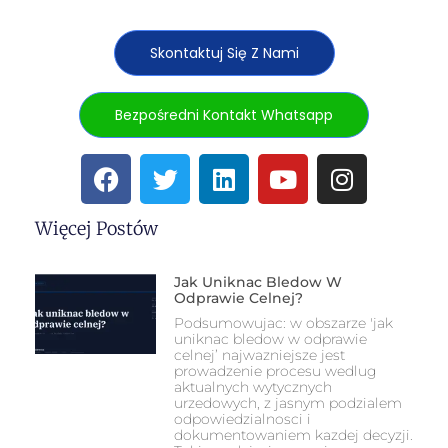
Skontaktuj Się Z Nami
Bezpośredni Kontakt Whatsapp
Więcej Postów
Jak Uniknac Bledow W
Odprawie Celnej?
Podsumowujac: w obszarze 'jak
uniknac bledow w odprawie
celnej’ najwazniejsze jest
prowadzenie procesu wedlug
aktualnych wytycznych
urzedowych, z jasnym podzialem
odpowiedzialnosci i
dokumentowaniem kazdej decyzji.