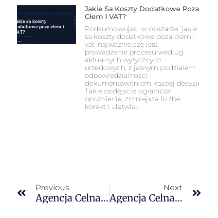
Jakie Sa Koszty Dodatkowe Poza
Cłem I VAT?
Podsumowujac: w obszarze 'jakie
sa koszty dodatkowe poza cłem i
vat’ najwazniejsze jest
prowadzenie procesu wedlug
aktualnych wytycznych
urzedowych, z jasnym podzialem
odpowiedzialnosci i
dokumentowaniem kazdej decyzji.
Takie podejscie ogranicza
opoznienia, zmniejsza liczbe
korekt i ulatwia…
Previous
Next
Agencja Celna Nottingham — Odprawa Celna Dla Polskich Firm W East Midlands
Agencja Celna Leicester — Odprawa Celna Dla Polskich Firm W East Midlands