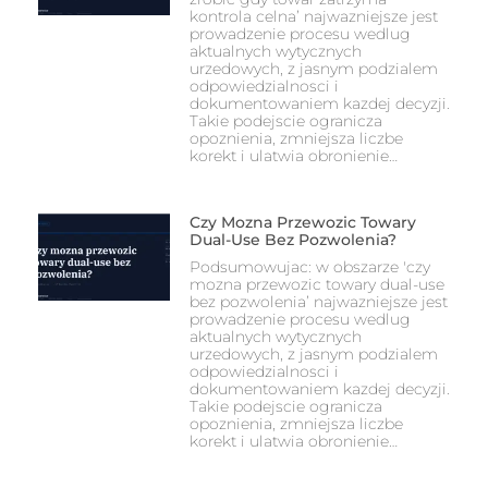
kontrola celna’ najwazniejsze jest
prowadzenie procesu wedlug
aktualnych wytycznych
urzedowych, z jasnym podzialem
odpowiedzialnosci i
dokumentowaniem kazdej decyzji.
Takie podejscie ogranicza
opoznienia, zmniejsza liczbe
korekt i ulatwia obronienie…
Czy Mozna Przewozic Towary
Dual-Use Bez Pozwolenia?
Podsumowujac: w obszarze 'czy
mozna przewozic towary dual-use
bez pozwolenia’ najwazniejsze jest
prowadzenie procesu wedlug
aktualnych wytycznych
urzedowych, z jasnym podzialem
odpowiedzialnosci i
dokumentowaniem kazdej decyzji.
Takie podejscie ogranicza
opoznienia, zmniejsza liczbe
korekt i ulatwia obronienie…