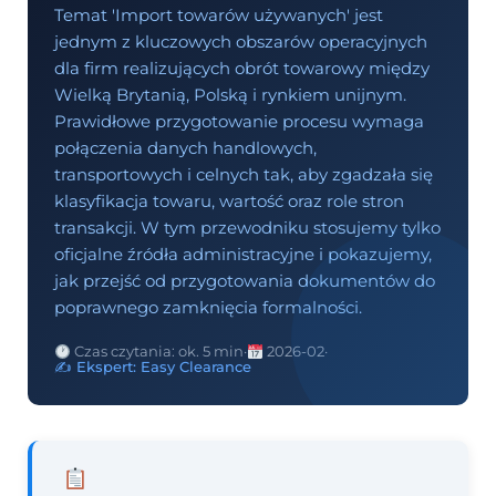
Temat 'Import towarów używanych' jest
jednym z kluczowych obszarów operacyjnych
dla firm realizujących obrót towarowy między
Wielką Brytanią, Polską i rynkiem unijnym.
Prawidłowe przygotowanie procesu wymaga
połączenia danych handlowych,
transportowych i celnych tak, aby zgadzała się
klasyfikacja towaru, wartość oraz role stron
transakcji. W tym przewodniku stosujemy tylko
oficjalne źródła administracyjne i pokazujemy,
jak przejść od przygotowania dokumentów do
poprawnego zamknięcia formalności.
Czas czytania: ok. 5 min
·
2026-02
·
✍️ Ekspert: Easy Clearance