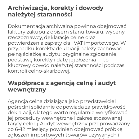
Archiwizacja, korekty i dowody
należytej staranności
Dokumentacja archiwalna powinna obejmować
faktury zakupu z opisem stanu towaru, wyceny
rzeczoznawcy, deklaracje celne oraz
potwierdzenia zapłaty cła i VAT importowego. W
przypadku korekty deklaracji należy zachować
pełną ścieżkę audytu: oryginalne zgłoszenie,
podstawę korekty i datę jej złożenia — to
kluczowy dowód należytej staranności podczas
kontroli celno-skarbowej.
Współpraca z agencją celną i audyt
wewnętrzny
Agencja celna działająca jako przedstawiciel
pośredni solidarnie odpowiada za prawidłowość
deklaracji, dlatego warto regularnie weryfikować
jej procedury wewnętrzne i zakres stosowanej
taryfy celnej. Audyt wewnętrzny przeprowadzany
co 6–12 miesięcy powinien obejmować próbkę
zgłoszeń importowych towarów używanych i