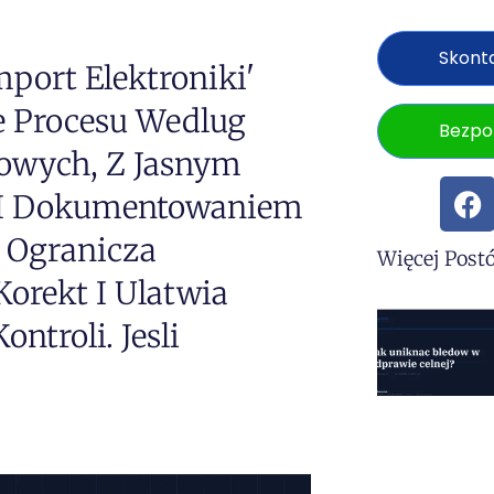
Skonta
port Elektroniki'
e Procesu Wedlug
Bezpo
owych, Z Jasnym
 I Dokumentowaniem
e Ogranicza
Więcej Post
orekt I Ulatwia
ntroli. Jesli