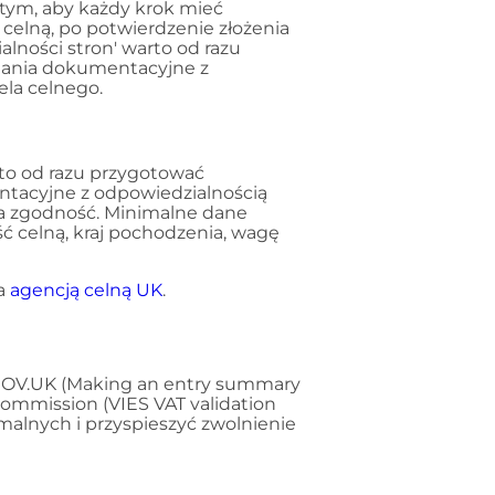
 tym, aby każdy krok mieć
celną, po potwierdzenie złożenia
lności stron' warto od razu
gania dokumentacyjne z
ela celnego.
rto od razu przygotować
ntacyjne z odpowiedzialnością
 za zgodność. Minimalne dane
 celną, kraj pochodzenia, wagę
ia
agencją celną UK
.
 GOV.UK (Making an entry summary
Commission (VIES VAT validation
alnych i przyspieszyć zwolnienie