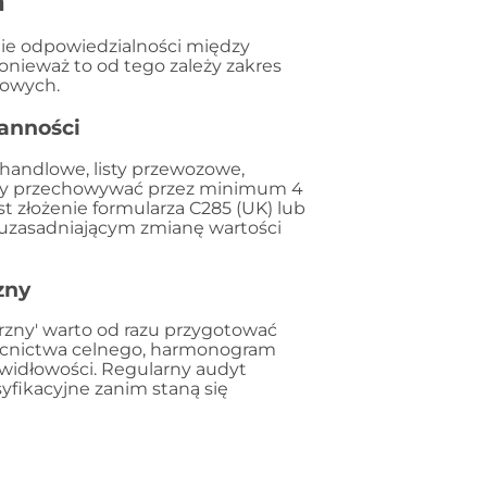
a
enie odpowiedzialności między
nieważ to od tego zależy zakres
kowych.
ranności
handlowe, listy przewozowe,
ależy przechowywać przez minimum 4
st złożenie formularza C285 (UK) lub
zasadniającym zmianę wartości
zny
rzny' warto od razu przygotować
ocnictwa celnego, harmonogram
widłowości. Regularny audyt
yfikacyjne zanim staną się