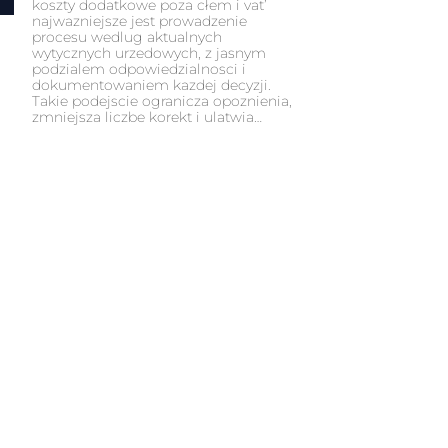
koszty dodatkowe poza cłem i vat’
najwazniejsze jest prowadzenie
procesu wedlug aktualnych
wytycznych urzedowych, z jasnym
podzialem odpowiedzialnosci i
dokumentowaniem kazdej decyzji.
Takie podejscie ogranicza opoznienia,
zmniejsza liczbe korekt i ulatwia…