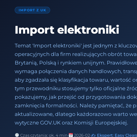
IMPORT Z UK
Import elektroniki
Temat 'Import elektroniki' jest jednym z kluc
operacyjnych dla firm realizujących obrót to
Brytanią, Polską i rynkiem unijnym. Prawidło
wymaga połączenia danych handlowych, transp
aby zgadzała się klasyfikacja towaru, wartość or
tym przewodniku stosujemy tylko oficjalne źród
pokazujemy, jak przejść od przygotowania 
zamknięcia formalności. Należy pamiętać, że pr
aktualizowane, dlatego każdorazowo warto we
wytyczne GOV.UK oraz Komisji Europejskiej.
Czas czytania: ok. 4 min
·
2026-02
·
✍️ Ekspert: Easy Clear