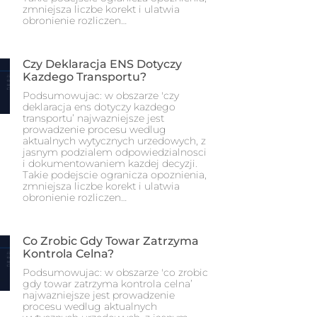
zmniejsza liczbe korekt i ulatwia
obronienie rozliczen…
Czy Deklaracja ENS Dotyczy
Kazdego Transportu?
Podsumowujac: w obszarze 'czy
deklaracja ens dotyczy kazdego
transportu’ najwazniejsze jest
prowadzenie procesu wedlug
aktualnych wytycznych urzedowych, z
jasnym podzialem odpowiedzialnosci
i dokumentowaniem kazdej decyzji.
Takie podejscie ogranicza opoznienia,
zmniejsza liczbe korekt i ulatwia
obronienie rozliczen…
Co Zrobic Gdy Towar Zatrzyma
Kontrola Celna?
Podsumowujac: w obszarze 'co zrobic
gdy towar zatrzyma kontrola celna’
najwazniejsze jest prowadzenie
procesu wedlug aktualnych