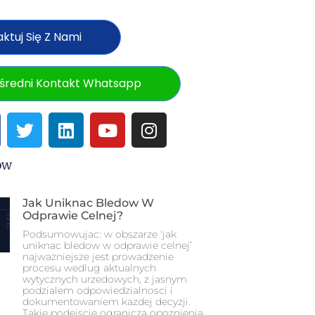
ktuj Się Z Nami
średni Kontakt Whatsapp
ów
Jak Uniknac Bledow W
Odprawie Celnej?
Podsumowujac: w obszarze 'jak
uniknac bledow w odprawie celnej’
najwazniejsze jest prowadzenie
procesu wedlug aktualnych
wytycznych urzedowych, z jasnym
podzialem odpowiedzialnosci i
dokumentowaniem kazdej decyzji.
Takie podejscie ogranicza opoznienia,