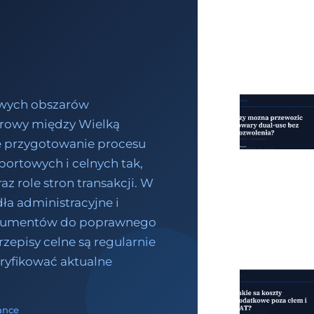
zowych obszarów
warowy między Wielką
we przygotowanie procesu
ortowych i celnych tak,
az role stron transakcji. W
ła administracyjne i
dokumentów do poprawnego
zepisy celne są regularnie
ryfikować aktualne
ance