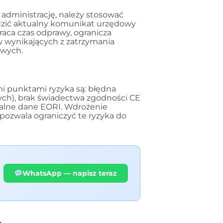
 administrację, należy stosować
wdzić aktualny komunikat urzędowy
raca czas odprawy, ogranicza
ów wynikających z zatrzymania
owych.
mi punktami ryzyka są: błędna
nych), brak świadectwa zgodności CE
ualne dane EORI. Wdrożenie
 pozwala ograniczyć te ryzyka do
WhatsApp — napisz teraz