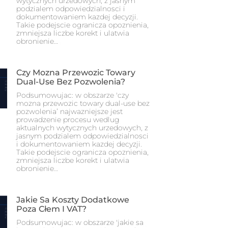
wytycznych urzedowych, z jasnym
podzialem odpowiedzialnosci i
dokumentowaniem kazdej decyzji.
Takie podejscie ogranicza opoznienia,
zmniejsza liczbe korekt i ulatwia
obronienie…
Czy Mozna Przewozic Towary
Dual-Use Bez Pozwolenia?
Podsumowujac: w obszarze 'czy
mozna przewozic towary dual-use bez
pozwolenia’ najwazniejsze jest
prowadzenie procesu wedlug
aktualnych wytycznych urzedowych, z
jasnym podzialem odpowiedzialnosci
i dokumentowaniem kazdej decyzji.
Takie podejscie ogranicza opoznienia,
zmniejsza liczbe korekt i ulatwia
obronienie…
Jakie Sa Koszty Dodatkowe
Poza Cłem I VAT?
Podsumowujac: w obszarze 'jakie sa