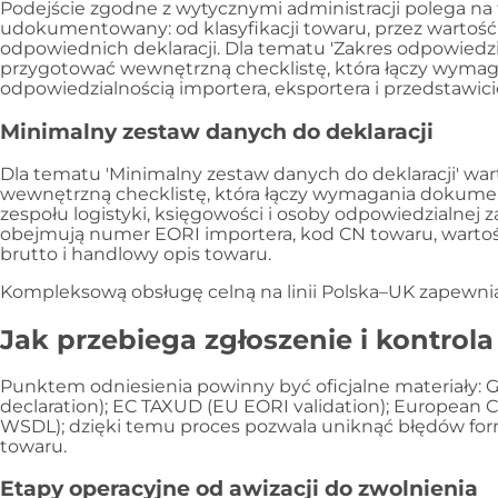
Podejście zgodne z wytycznymi administracji polega na
udokumentowany: od klasyfikacji towaru, przez wartość 
odpowiednich deklaracji. Dla tematu 'Zakres odpowiedzia
przygotować wewnętrzną checklistę, która łączy wyma
odpowiedzialnością importera, eksportera i przedstawici
Minimalny zestaw danych do deklaracji
Dla tematu 'Minimalny zestaw danych do deklaracji' wa
wewnętrzną checklistę, która łączy wymagania dokume
zespołu logistyki, księgowości i osoby odpowiedzialnej
obejmują numer EORI importera, kod CN towaru, wartość
brutto i handlowy opis towaru.
Kompleksową obsługę celną na linii Polska–UK zapewn
Jak przebiega zgłoszenie i kontrola
Punktem odniesienia powinny być oficjalne materiały:
declaration); EC TAXUD (EU EORI validation); European 
WSDL); dzięki temu proces pozwala uniknąć błędów form
towaru.
Etapy operacyjne od awizacji do zwolnienia