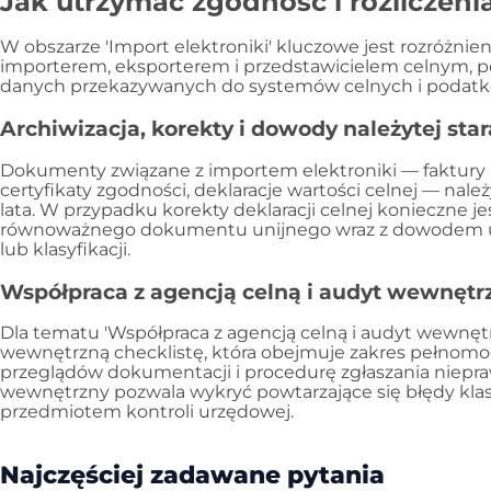
Jak utrzymać zgodność i rozliczeni
W obszarze 'Import elektroniki' kluczowe jest rozróżni
importerem, eksporterem i przedstawicielem celnym, po
danych przekazywanych do systemów celnych i podat
Archiwizacja, korekty i dowody należytej sta
Dokumenty związane z importem elektroniki — faktury 
certyfikaty zgodności, deklaracje wartości celnej — n
lata. W przypadku korekty deklaracji celnej konieczne je
równoważnego dokumentu unijnego wraz z dowodem u
lub klasyfikacji.
Współpraca z agencją celną i audyt wewnętr
Dla tematu 'Współpraca z agencją celną i audyt wewnęt
wewnętrzną checklistę, która obejmuje zakres pełnom
przeglądów dokumentacji i procedurę zgłaszania niepra
wewnętrzny pozwala wykryć powtarzające się błędy klas
przedmiotem kontroli urzędowej.
Najczęściej zadawane pytania