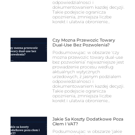
odpowiedzialnosci i
dokumentowaniem kazdej decyzji.
Takie podejscie ogranicza
opoznienia, zmniejsza liczbe
korekt i ulatwia obronienie…
Czy Mozna Przewozic Towary
Dual-Use Bez Pozwolenia?
Podsumowujac: w obszarze 'czy
mozna przewozic towary dual-use
bez pozwolenia’ najwazniejsze jest
prowadzenie procesu wedlug
aktualnych wytycznych
urzedowych, z jasnym podzialem
odpowiedzialnosci i
dokumentowaniem kazdej decyzji.
Takie podejscie ogranicza
opoznienia, zmniejsza liczbe
korekt i ulatwia obronienie…
Jakie Sa Koszty Dodatkowe Poza
Cłem I VAT?
Podsumowujac: w obszarze 'jakie