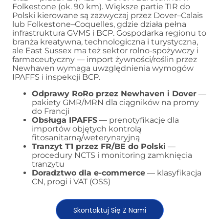
Folkestone (ok. 90 km). Większe partie TIR do
Polski kierowane są zazwyczaj przez Dover–Calais
lub Folkestone–Coquelles, gdzie działa pełna
infrastruktura GVMS i BCP. Gospodarka regionu to
branża kreatywna, technologiczna i turystyczna,
ale East Sussex ma też sektor rolno-spożywczy i
farmaceutyczny — import żywności/roślin przez
Newhaven wymaga uwzględnienia wymogów
IPAFFS i inspekcji BCP.
Odprawy RoRo przez Newhaven i Dover
—
pakiety GMR/MRN dla ciągników na promy
do Francji
Obsługa IPAFFS
— prenotyfikacje dla
importów objętych kontrolą
fitosanitarną/weterynaryjną
Tranzyt T1 przez FR/BE do Polski
—
procedury NCTS i monitoring zamknięcia
tranzytu
Doradztwo dla e-commerce
— klasyfikacja
CN, progi i VAT (OSS)
Skontaktuj Się Z Nami