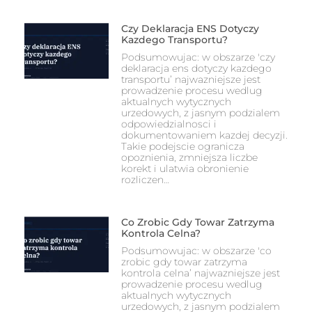
Czy Deklaracja ENS Dotyczy
Kazdego Transportu?
Podsumowujac: w obszarze 'czy
deklaracja ens dotyczy kazdego
transportu’ najwazniejsze jest
prowadzenie procesu wedlug
aktualnych wytycznych
urzedowych, z jasnym podzialem
odpowiedzialnosci i
dokumentowaniem kazdej decyzji.
Takie podejscie ogranicza
opoznienia, zmniejsza liczbe
korekt i ulatwia obronienie
rozliczen…
Co Zrobic Gdy Towar Zatrzyma
Kontrola Celna?
Podsumowujac: w obszarze 'co
zrobic gdy towar zatrzyma
kontrola celna’ najwazniejsze jest
prowadzenie procesu wedlug
aktualnych wytycznych
urzedowych, z jasnym podzialem