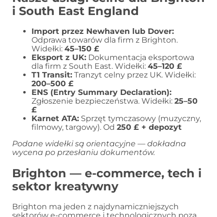
i South East England
Import przez Newhaven lub Dover:
Odprawa towarów dla firm z Brighton.
Widełki:
45–150 £
Eksport z UK:
Dokumentacja eksportowa
dla firm z South East. Widełki:
45–120 £
T1 Transit:
Tranzyt celny przez UK. Widełki:
200–500 £
ENS (Entry Summary Declaration):
Zgłoszenie bezpieczeństwa. Widełki:
25–50
£
Karnet ATA:
Sprzęt tymczasowy (muzyczny,
filmowy, targowy). Od
250 £ + depozyt
Podane widełki są orientacyjne — dokładna
wycena po przesłaniu dokumentów.
Brighton — e-commerce, tech i
sektor kreatywny
Brighton ma jeden z najdynamiczniejszych
sektorów e-commerce i technologicznych poza