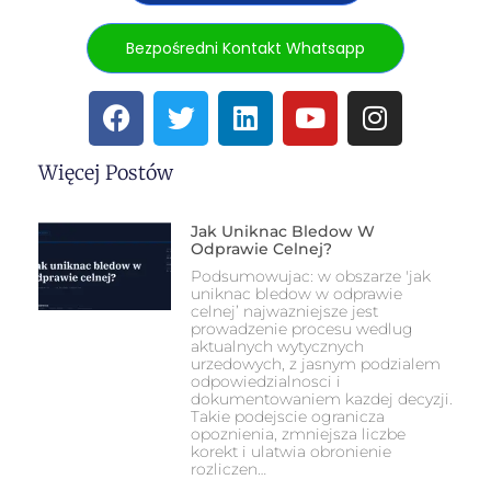
Bezpośredni Kontakt Whatsapp
Więcej Postów
Jak Uniknac Bledow W
Odprawie Celnej?
Podsumowujac: w obszarze 'jak
uniknac bledow w odprawie
celnej’ najwazniejsze jest
prowadzenie procesu wedlug
aktualnych wytycznych
urzedowych, z jasnym podzialem
odpowiedzialnosci i
dokumentowaniem kazdej decyzji.
Takie podejscie ogranicza
opoznienia, zmniejsza liczbe
korekt i ulatwia obronienie
rozliczen…