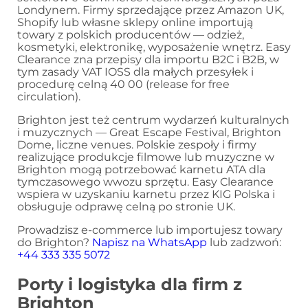
Londynem. Firmy sprzedające przez Amazon UK,
Shopify lub własne sklepy online importują
towary z polskich producentów — odzież,
kosmetyki, elektronikę, wyposażenie wnętrz. Easy
Clearance zna przepisy dla importu B2C i B2B, w
tym zasady VAT IOSS dla małych przesyłek i
procedurę celną 40 00 (release for free
circulation).
Brighton jest też centrum wydarzeń kulturalnych
i muzycznych — Great Escape Festival, Brighton
Dome, liczne venues. Polskie zespoły i firmy
realizujące produkcje filmowe lub muzyczne w
Brighton mogą potrzebować karnetu ATA dla
tymczasowego wwozu sprzętu. Easy Clearance
wspiera w uzyskaniu karnetu przez KIG Polska i
obsługuje odprawę celną po stronie UK.
Prowadzisz e-commerce lub importujesz towary
do Brighton?
Napisz na WhatsApp
lub zadzwoń:
+44 333 335 5072
Porty i logistyka dla firm z
Brighton