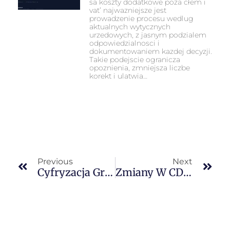
sa koszty dodatkowe poza cłem i
vat’ najwazniejsze jest
prowadzenie procesu wedlug
aktualnych wytycznych
urzedowych, z jasnym podzialem
odpowiedzialnosci i
dokumentowaniem kazdej decyzji.
Takie podejscie ogranicza
opoznienia, zmniejsza liczbe
korekt i ulatwia…
Previous
Next
Cyfryzacja Granicy UK
Zmiany W CDS (Customs Declaration Service)