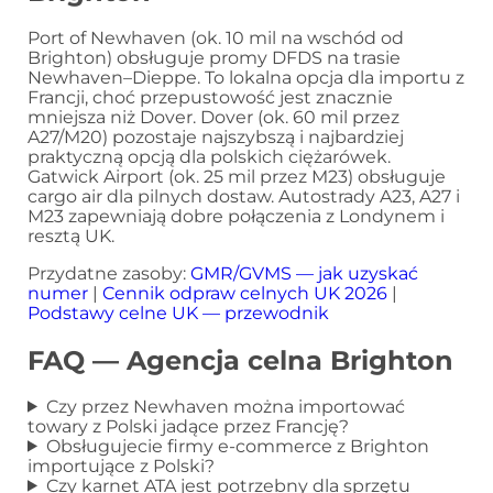
Port of Newhaven (ok. 10 mil na wschód od
Brighton) obsługuje promy DFDS na trasie
Newhaven–Dieppe. To lokalna opcja dla importu z
Francji, choć przepustowość jest znacznie
mniejsza niż Dover. Dover (ok. 60 mil przez
A27/M20) pozostaje najszybszą i najbardziej
praktyczną opcją dla polskich ciężarówek.
Gatwick Airport (ok. 25 mil przez M23) obsługuje
cargo air dla pilnych dostaw. Autostrady A23, A27 i
M23 zapewniają dobre połączenia z Londynem i
resztą UK.
Przydatne zasoby:
GMR/GVMS — jak uzyskać
numer
|
Cennik odpraw celnych UK 2026
|
Podstawy celne UK — przewodnik
FAQ — Agencja celna Brighton
Czy przez Newhaven można importować
towary z Polski jadące przez Francję?
Obsługujecie firmy e-commerce z Brighton
importujące z Polski?
Czy karnet ATA jest potrzebny dla sprzętu