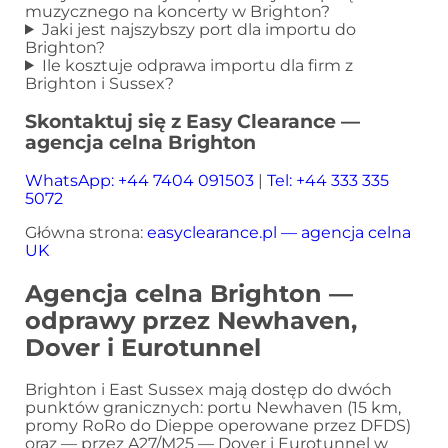
muzycznego na koncerty w Brighton?
Jaki jest najszybszy port dla importu do
Brighton?
Ile kosztuje odprawa importu dla firm z
Brighton i Sussex?
Skontaktuj się z Easy Clearance —
agencja celna Brighton
WhatsApp: +44 7404 091503
|
Tel: +44 333 335
5072
Główna strona:
easyclearance.pl — agencja celna
UK
Agencja celna Brighton —
odprawy przez Newhaven,
Dover i Eurotunnel
Brighton i East Sussex mają dostęp do dwóch
punktów granicznych: portu Newhaven (15 km,
promy RoRo do Dieppe operowane przez DFDS)
oraz — przez A27/M25 — Dover i Eurotunnel w