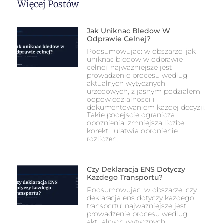
Więcej Postów
Jak Uniknac Bledow W
Odprawie Celnej?
Podsumowujac: w obszarze 'jak
uniknac bledow w odprawie
celnej’ najwazniejsze jest
prowadzenie procesu wedlug
aktualnych wytycznych
urzedowych, z jasnym podzialem
odpowiedzialnosci i
dokumentowaniem kazdej decyzji.
Takie podejscie ogranicza
opoznienia, zmniejsza liczbe
korekt i ulatwia obronienie
rozliczen…
Czy Deklaracja ENS Dotyczy
Kazdego Transportu?
Podsumowujac: w obszarze 'czy
deklaracja ens dotyczy kazdego
transportu’ najwazniejsze jest
prowadzenie procesu wedlug
aktualnych wytycznych