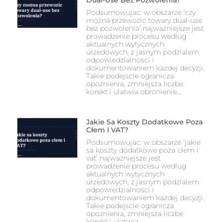
Podsumowujac: w obszarze 'czy
mozna przewozic towary dual-use
bez pozwolenia’ najwazniejsze jest
prowadzenie procesu wedlug
aktualnych wytycznych
urzedowych, z jasnym podzialem
odpowiedzialnosci i
dokumentowaniem kazdej decyzji.
Takie podejscie ogranicza
opoznienia, zmniejsza liczbe
korekt i ulatwia obronienie…
Jakie Sa Koszty Dodatkowe Poza
Cłem I VAT?
Podsumowujac: w obszarze 'jakie
sa koszty dodatkowe poza cłem i
vat’ najwazniejsze jest
prowadzenie procesu wedlug
aktualnych wytycznych
urzedowych, z jasnym podzialem
odpowiedzialnosci i
dokumentowaniem kazdej decyzji.
Takie podejscie ogranicza
opoznienia, zmniejsza liczbe
korekt i ulatwia…