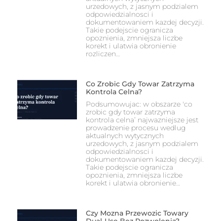
urzedowych, z jasnym podzialem
odpowiedzialnosci i
dokumentowaniem kazdej decyzji.
Takie podejscie ogranicza
opoznienia, zmniejsza liczbe
korekt i ulatwia obronienie
rozliczen…
Co Zrobic Gdy Towar Zatrzyma
Kontrola Celna?
Podsumowujac: w obszarze 'co
zrobic gdy towar zatrzyma
kontrola celna’ najwazniejsze jest
prowadzenie procesu wedlug
aktualnych wytycznych
urzedowych, z jasnym podzialem
odpowiedzialnosci i
dokumentowaniem kazdej decyzji.
Takie podejscie ogranicza
opoznienia, zmniejsza liczbe
korekt i ulatwia obronienie…
Czy Mozna Przewozic Towary
Dual-Use Bez Pozwolenia?