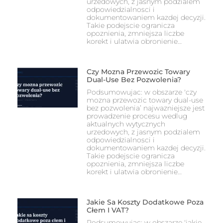
urzedowych, z jasnym podzialem
odpowiedzialnosci i
dokumentowaniem kazdej decyzji.
Takie podejscie ogranicza
opoznienia, zmniejsza liczbe
korekt i ulatwia obronienie…
Czy Mozna Przewozic Towary
Dual-Use Bez Pozwolenia?
Podsumowujac: w obszarze 'czy
mozna przewozic towary dual-use
bez pozwolenia’ najwazniejsze jest
prowadzenie procesu wedlug
aktualnych wytycznych
urzedowych, z jasnym podzialem
odpowiedzialnosci i
dokumentowaniem kazdej decyzji.
Takie podejscie ogranicza
opoznienia, zmniejsza liczbe
korekt i ulatwia obronienie…
Jakie Sa Koszty Dodatkowe Poza
Cłem I VAT?
Podsumowujac: w obszarze 'jakie