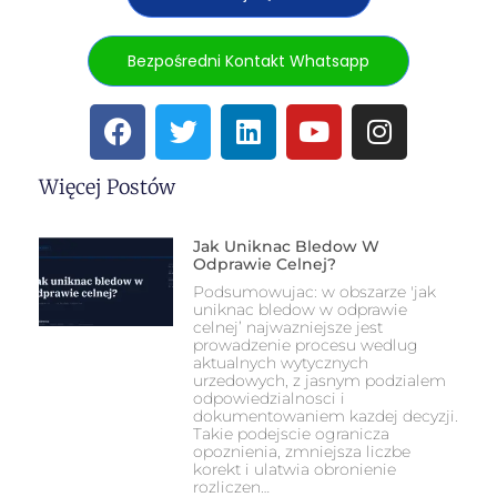
Bezpośredni Kontakt Whatsapp
Więcej Postów
Jak Uniknac Bledow W
Odprawie Celnej?
Podsumowujac: w obszarze 'jak
uniknac bledow w odprawie
celnej’ najwazniejsze jest
prowadzenie procesu wedlug
aktualnych wytycznych
urzedowych, z jasnym podzialem
odpowiedzialnosci i
dokumentowaniem kazdej decyzji.
Takie podejscie ogranicza
opoznienia, zmniejsza liczbe
korekt i ulatwia obronienie
rozliczen…