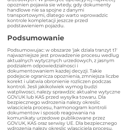
opoznien pojawia sie wtedy, gdy dokumenty
handlowe nie sa spojne z danymi
transportowymi, dlatego warto wprowadzic
kontrole kompletacji jeszcze przed
podstawieniem pojazdu.
Podsumowanie
Podsumowujac: w obszarze 'jak dziala tranzyt t1′
najwazniejsze jest prowadzenie procesu wedlug
aktualnych wytycznych urzedowych, z jasnym
podzialem odpowiedzialnosci i
dokumentowaniem kazdej decyzji. Takie
podejscie ogranicza opoznienia, zmniejsza liczbe
korekt i ulatwia obronienie rozliczen podczas
kontroli. Jesli jakikolwiek wymog budzi
watpliwosci, nalezy sprawdzic aktualne wytyczne
GOV.UK lub KAS przed wysylka towaru. Dla
bezpiecznego wdrozenia nalezy okreslic
wlasciciela procesu, harmonogram kontroli
dokumentow i sposob reagowania na
komunikaty urzedowe publikowane przez
GOV.UK, KAS oraz serwisy UE. Dla bezpiecznego
wdrozenia nalezy okreslic wlasciciela procesu,