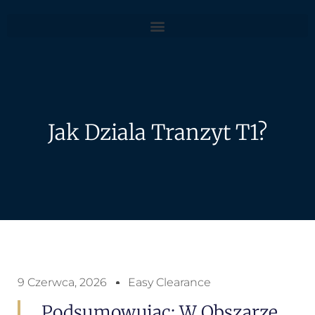
Jak Dziala Tranzyt T1?
9 Czerwca, 2026
Easy Clearance
Podsumowujac: W Obszarze