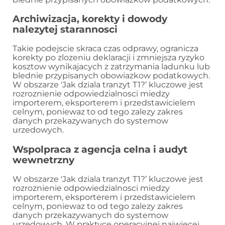
Archiwizacja, korekty i dowody
nalezytej starannosci
Takie podejscie skraca czas odprawy, ogranicza
korekty po zlozeniu deklaracji i zmniejsza ryzyko
kosztow wynikajacych z zatrzymania ladunku lub
blednie przypisanych obowiazkow podatkowych.
W obszarze 'Jak dziala tranzyt T1?’ kluczowe jest
rozroznienie odpowiedzialnosci miedzy
importerem, eksporterem i przedstawicielem
celnym, poniewaz to od tego zalezy zakres
danych przekazywanych do systemow
urzedowych.
Wspolpraca z agencja celna i audyt
wewnetrzny
W obszarze 'Jak dziala tranzyt T1?’ kluczowe jest
rozroznienie odpowiedzialnosci miedzy
importerem, eksporterem i przedstawicielem
celnym, poniewaz to od tego zalezy zakres
danych przekazywanych do systemow
urzedowych. W praktyce operacyjnej najwiecej