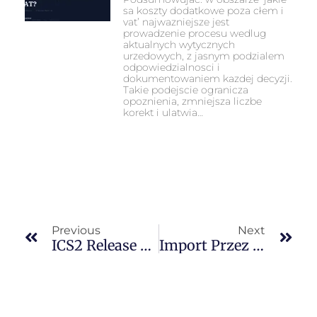
sa koszty dodatkowe poza cłem i
vat’ najwazniejsze jest
prowadzenie procesu wedlug
aktualnych wytycznych
urzedowych, z jasnym podzialem
odpowiedzialnosci i
dokumentowaniem kazdej decyzji.
Takie podejscie ogranicza
opoznienia, zmniejsza liczbe
korekt i ulatwia…
Previous
Next
ICS2 Release 3 I Transport Drogowy: Co Każdy Polski Przewoźnik Musi Wiedzieć Przed Wjazdem Do UE
Import Przez Francje Vs Polska