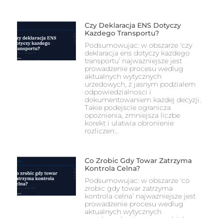
Czy Deklaracja ENS Dotyczy
Kazdego Transportu?
Podsumowujac: w obszarze 'czy
deklaracja ens dotyczy kazdego
transportu’ najwazniejsze jest
prowadzenie procesu wedlug
aktualnych wytycznych
urzedowych, z jasnym podzialem
odpowiedzialnosci i
dokumentowaniem kazdej decyzji.
Takie podejscie ogranicza
opoznienia, zmniejsza liczbe
korekt i ulatwia obronienie
rozliczen…
Co Zrobic Gdy Towar Zatrzyma
Kontrola Celna?
Podsumowujac: w obszarze 'co
zrobic gdy towar zatrzyma
kontrola celna’ najwazniejsze jest
prowadzenie procesu wedlug
aktualnych wytycznych