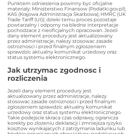
Punktem odniesienia powinny byc oficjalne
materialy: Ministerstwo Finansow (Podatki.gov.pl);
KAS (Krajowa Administracja Skarbowa); HMRC (UK
Trade Tariff (UI)); dzieki temu proces pozostaje
powtarzalny i odporny na bledne interpretacje
pochodzace z nieoficjalnych opracowan. Jezeli
dany element procedury jest aktualizowany
przez administracje, nalezy stosowac zasade
ostroznosci i przed finalnym zgloszeniem
sprawdzic aktualny komunikat urzedowy oraz
status systemu elektronicznego.
Jak utrzymac zgodnosc i
rozliczenia
Jezeli dany element procedury jest
aktualizowany przez administracje, nalezy
stosowac zasade ostroznosci i przed finalnym
zgloszeniem sprawdzic aktualny komunikat
urzedowy oraz status systemu elektronicznego.
Takie podejscie skraca czas odprawy, ogranicza
korekty po zlozeniu deklaracji i zmniejsza ryzyko
kosztow wynikajacych z zatrzymania ladunku lub
blednie przypisanych obowiazkow podatkowych.