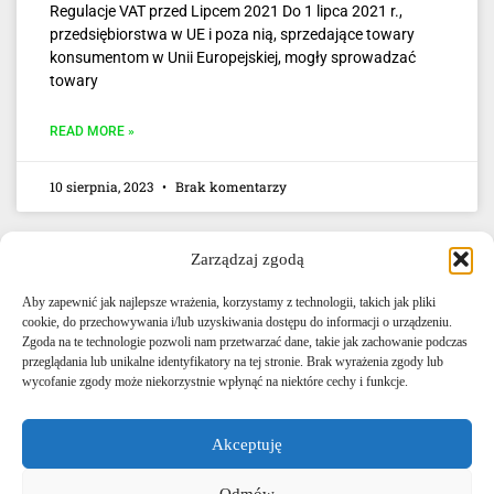
Regulacje VAT przed Lipcem 2021 Do 1 lipca 2021 r.,
przedsiębiorstwa w UE i poza nią, sprzedające towary
konsumentom w Unii Europejskiej, mogły sprowadzać
towary
READ MORE »
10 sierpnia, 2023
Brak komentarzy
Zarządzaj zgodą
Aby zapewnić jak najlepsze wrażenia, korzystamy z technologii, takich jak pliki
cookie, do przechowywania i/lub uzyskiwania dostępu do informacji o urządzeniu.
Zgoda na te technologie pozwoli nam przetwarzać dane, takie jak zachowanie podczas
przeglądania lub unikalne identyfikatory na tej stronie. Brak wyrażenia zgody lub
E-mail: info@agencjacelna.uk
wycofanie zgody może niekorzystnie wpłynąć na niektóre cechy i funkcje.
Telefon: +44 0333 335 5072
Akceptuję
Bezpośredni kontakt Whatsapp
Odmów