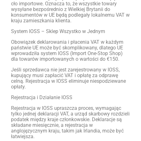
cło importowe. Oznacza to, że wszystkie towary
wysyłane bezpośrednio z Wielkiej Brytanii do
konsumentów w UE będą podlegały lokalnemu VAT w
kraju zamieszkania klienta.
System IOSS – Sklep Wszystko w Jednym
Obowiązek deklarowania i płacenia VAT w każdym
państwie UE może być skomplikowany, dlatego UE
wprowadziła system IOSS (Import One-Stop Shop)
dla towarów importowanych o wartości do €150.
Jeśli sprzedawca nie jest zarejestrowany w IOSS,
kupujący musi zapłacić VAT i opłatę za odprawę
celną. Rejestracja w IOSS eliminuje niespodziewane
opłaty.
Rejestracja i Działanie IOSS
Rejestracja w IOSS upraszcza proces, wymagając
tylko jednej deklaracji VAT, a urząd skarbowy rozdzieli
podatek między kraje członkowskie. Deklaracje są
składane miesięcznie, a rejestracja w
anglojęzycznym kraju, takim jak Irlandia, może być
łatwiejsza.