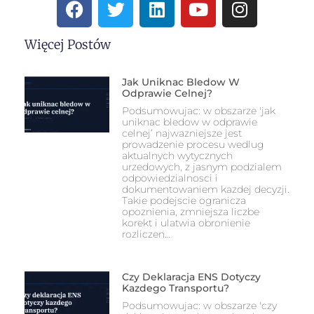
Więcej Postów
Jak Uniknac Bledow W
Odprawie Celnej?
Podsumowujac: w obszarze 'jak
uniknac bledow w odprawie
celnej’ najwazniejsze jest
prowadzenie procesu wedlug
aktualnych wytycznych
urzedowych, z jasnym podzialem
odpowiedzialnosci i
dokumentowaniem kazdej decyzji.
Takie podejscie ogranicza
opoznienia, zmniejsza liczbe
korekt i ulatwia obronienie
rozliczen…
Czy Deklaracja ENS Dotyczy
Kazdego Transportu?
Podsumowujac: w obszarze 'czy