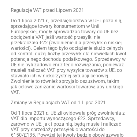
Regulacje VAT przed Lipcem 2021
Do 1 lipca 2021 r., przedsiębiorstwa w UE i poza nią,
sprzedające towary konsumentom w Unii
Europejskiej, mogły sprowadzać towary do UE bez
obciążenia VAT, jeśli wartość przesyłki nie
przekraczała €22 (zwolnienie dla przesyłek o niskiej
wartości). Celem tego było odciążenie służb celnych
od kontroli dużej liczby przesyłek dla niewielkich kwot
potencjalnego dochodu podatkowego. Sprzedawcy w
UE nie byli zadowoleni z tego rozwiązania, ponieważ
musieli naliczać VAT przy wysyłce towarów z UE, co
stawiało ich w niekorzystnej sytuacji cenowej.
Zwolnienie to również sprzyjało oszustwom, takim
jak celowe zaniżanie wartości towarów, aby uniknąć
VAT.
Zmiany w Regulacjach VAT od 1 Lipca 2021
Od 1 lipca 2021 r., UE zlikwidowała próg zwolnienia z
VAT dla importu wynoszącego €22. Sprzedawcy,
zarówno w UE, jak i poza nią, będą musieli naliczać
VAT przy sprzedaży przesyłek o wartości do
€150/£135. Powyżej tej kwoty będzie obowiązywało