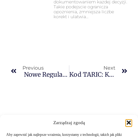
dokumentowaniem kazdej decyzji.
Takie podejscie ogranicza
opoznienia, zmniejsza liczbe
korekt i ulatwia…
Previous
Next
Nowe Regulacje VAT Dla Importowanych Dóbr W Wielkiej Brytanii
Kod TARIC: Klucz Do Zrozumienia Klasyfikacji Taryfowej W Unii Europejskiej
Zarządzaj zgodą
Aby zapewnić jak najlepsze wrażenia, korzystamy z technologii, takich jak pliki