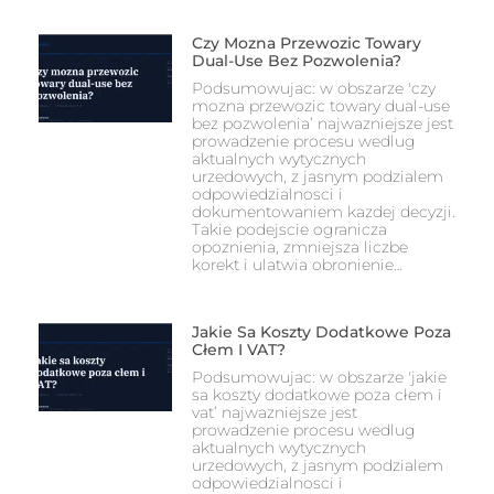
Czy Mozna Przewozic Towary
Dual-Use Bez Pozwolenia?
Podsumowujac: w obszarze 'czy
mozna przewozic towary dual-use
bez pozwolenia’ najwazniejsze jest
prowadzenie procesu wedlug
aktualnych wytycznych
urzedowych, z jasnym podzialem
odpowiedzialnosci i
dokumentowaniem kazdej decyzji.
Takie podejscie ogranicza
opoznienia, zmniejsza liczbe
korekt i ulatwia obronienie…
Jakie Sa Koszty Dodatkowe Poza
Cłem I VAT?
Podsumowujac: w obszarze 'jakie
sa koszty dodatkowe poza cłem i
vat’ najwazniejsze jest
prowadzenie procesu wedlug
aktualnych wytycznych
urzedowych, z jasnym podzialem
odpowiedzialnosci i