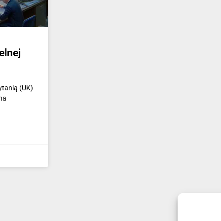
elnej
ytanią (UK)
wna