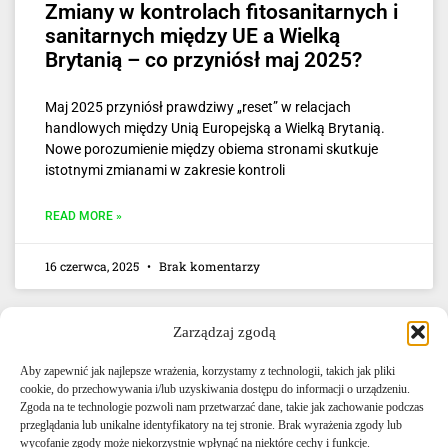
Zmiany w kontrolach fitosanitarnych i
sanitarnych między UE a Wielką
Brytanią – co przyniósł maj 2025?
Maj 2025 przyniósł prawdziwy „reset” w relacjach
handlowych między Unią Europejską a Wielką Brytanią.
Nowe porozumienie między obiema stronami skutkuje
istotnymi zmianami w zakresie kontroli
READ MORE »
16 czerwca, 2025
Brak komentarzy
Zarządzaj zgodą
Aby zapewnić jak najlepsze wrażenia, korzystamy z technologii, takich jak pliki
cookie, do przechowywania i/lub uzyskiwania dostępu do informacji o urządzeniu.
Zgoda na te technologie pozwoli nam przetwarzać dane, takie jak zachowanie podczas
przeglądania lub unikalne identyfikatory na tej stronie. Brak wyrażenia zgody lub
E-mail: info@agencjacelna.uk
wycofanie zgody może niekorzystnie wpłynąć na niektóre cechy i funkcje.