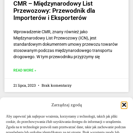
CMR – Międzynarodowy List
Przewozowy: Przewodnik dla
Importerów i Eksporterów
Wprowadzenie CMR, znany również jako
Międzynarodowy List Przewozowy (ICN), jest
standardowym dokumentem umowy przewozu towarów
stosowanym podczas międzynarodowego transportu
drogowego. W tym przewodniku przyjrzymy się
READ MORE »
21 lipca, 2023
Brak komentarzy
Zarządzaj zgodą
Aby zapewnić jak najlepsze wrażenia, korzystamy z technologii, takich jak pliki
cookie, do przechowywania i/lub uzyskiwania dostępu do informacji o urządzeniu.
Zgoda na te technologie pozwoli nam przetwarzać dane, takie jak zachowanie podczas
przeglądania lub unikalne identyfikatory na tej stronie. Brak wyrażenia zgody lub