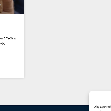
kowanych w
e do
Aby zapewnić j