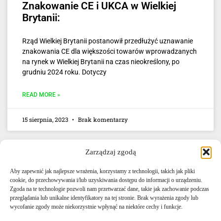
Znakowanie CE i UKCA w Wielkiej
Brytanii:
Rząd Wielkiej Brytanii postanowił przedłużyć uznawanie
znakowania CE dla większości towarów wprowadzanych
na rynek w Wielkiej Brytanii na czas nieokreślony, po
grudniu 2024 roku. Dotyczy
READ MORE »
15 sierpnia, 2023
Brak komentarzy
Zarządzaj zgodą
Aby zapewnić jak najlepsze wrażenia, korzystamy z technologii, takich jak pliki
cookie, do przechowywania i/lub uzyskiwania dostępu do informacji o urządzeniu.
Zgoda na te technologie pozwoli nam przetwarzać dane, takie jak zachowanie podczas
przeglądania lub unikalne identyfikatory na tej stronie. Brak wyrażenia zgody lub
E-mail: info@agencjacelna.uk
wycofanie zgody może niekorzystnie wpłynąć na niektóre cechy i funkcje.
Telefon: +44 0333 335 5072