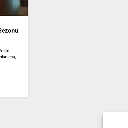
 Sezonu
olski.
wolumenu,