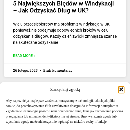
5 Największych Błędów w Windykacji
– Jak Odzyskać Dług w UK?
Wielu przedsiębiorców ma problem z windykacją w UK,
ponieważ nie podejmuje odpowiednich kroków w celu
odzyskania długów. Każdy dzień zwłoki zmniejsza szanse
na skuteczne odzyskanie
READ MORE »
26 lutego, 2025
Brak komentarzy
Zarządzaj zgodą
Aby zapewnić jak najlepsze wrażenia, korzystamy z technologii, takich jak pliki
cookie, do przechowywania i/lub uzyskiwania dostępu do informacji o urządzeniu.
Zgoda na te technologie pozwoli nam przetwarzać dane, takie jak zachowanie podczas
przeglądania lub unikalne identyfikatory na tej stronie. Brak wyrażenia zgody lub
E-mail: info@agencjacelna.uk
wycofanie zgody może niekorzystnie wpłynąć na niektóre cechy i funkcje.
Telefon: +44 0333 335 5072