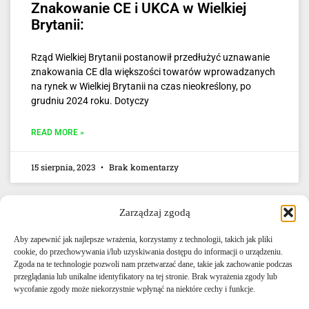
Znakowanie CE i UKCA w Wielkiej
Brytanii:
Rząd Wielkiej Brytanii postanowił przedłużyć uznawanie
znakowania CE dla większości towarów wprowadzanych
na rynek w Wielkiej Brytanii na czas nieokreślony, po
grudniu 2024 roku. Dotyczy
READ MORE »
15 sierpnia, 2023
Brak komentarzy
Zarządzaj zgodą
Aby zapewnić jak najlepsze wrażenia, korzystamy z technologii, takich jak pliki
cookie, do przechowywania i/lub uzyskiwania dostępu do informacji o urządzeniu.
Zgoda na te technologie pozwoli nam przetwarzać dane, takie jak zachowanie podczas
przeglądania lub unikalne identyfikatory na tej stronie. Brak wyrażenia zgody lub
E-mail: info@agencjacelna.uk
wycofanie zgody może niekorzystnie wpłynąć na niektóre cechy i funkcje.
Telefon: +44 0333 335 5072