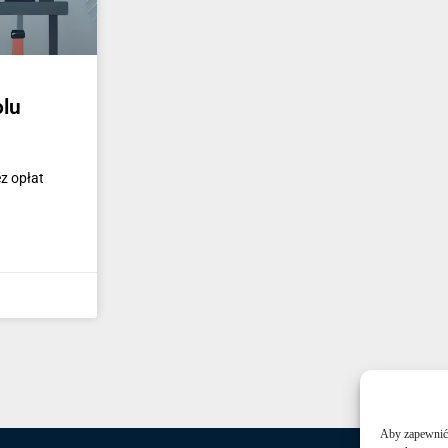
olu
z opłat
Aby zapewnić j