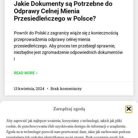
Jakie Dokumenty są Potrzebne do
Odprawy Celnej Mienia
Przesiedleńczego w Polsce?
Powrót do Polski z zagranicy wiąże się z koniecznością
przeprowadzenia odprawy celnej mienia
przesiedleńczego. Aby proces ten przebiegł sprawnie,
niezbędne jest zgromadzenie odpowiednich dokumentów
i
READ MORE »
13 kwietnia, 2024
Brak komentarzy
Zarządzaj zgodą
Aby zapewnić jak najlepsze wrażenia, korzystamy z technologii, takich jak pliki
cookie, do przechowywania i/lub uzyskiwania dostępu do informacji o urządzeniu.
Zgoda na te technologie pozwoli nam przetwarzać dane, takie jak zachowanie podczas
przeglądania lub unikalne identyfikatory na tej stronie. Brak wyrażenia zgody lub