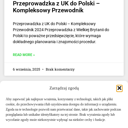
Przeprowadzka z UK do Polski –
Kompleksowy Przewodnik
Przeprowadzka z UK do Polski – Kompleksowy
Przewodnik 2024 Przeprowadzka z Wielkiej Brytanii do
Polski to poważne przedsięwzięcie, które wymaga
dokładnego planowania i znajomości procedur.
READ MORE »
6 września, 2025
Brak komentarzy
Zarządzaj zgodą
Aby zapewnić jak najlepsze wrażenia, korzystamy z technologii, takich jak pliki
cookie, do przechowywania i/lub uzyskiwania dostępu do informacji o urządzeniu.
Zgoda na te technologie pozwoli nam przetwarzać dane, takie jak zachowanie podczas
przeglądania lub unikalne identyfikatory na tej stronie. Brak wyrażenia zgody lub
E-mail: info@agencjacelna.uk
wycofanie zgody może niekorzystnie wpłynąć na niektóre cechy i funkcje.
Telefon: +44 0333 335 5072