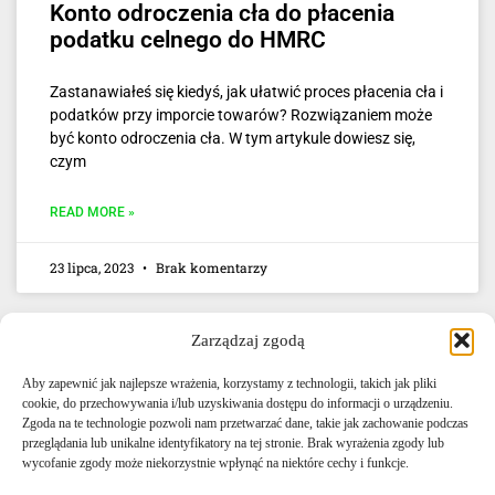
Konto odroczenia cła do płacenia
podatku celnego do HMRC
Zastanawiałeś się kiedyś, jak ułatwić proces płacenia cła i
podatków przy imporcie towarów? Rozwiązaniem może
być konto odroczenia cła. W tym artykule dowiesz się,
czym
READ MORE »
23 lipca, 2023
Brak komentarzy
Zarządzaj zgodą
Aby zapewnić jak najlepsze wrażenia, korzystamy z technologii, takich jak pliki
cookie, do przechowywania i/lub uzyskiwania dostępu do informacji o urządzeniu.
Zgoda na te technologie pozwoli nam przetwarzać dane, takie jak zachowanie podczas
przeglądania lub unikalne identyfikatory na tej stronie. Brak wyrażenia zgody lub
E-mail: info@agencjacelna.uk
wycofanie zgody może niekorzystnie wpłynąć na niektóre cechy i funkcje.
Telefon: +44 0333 335 5072