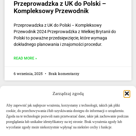
Przeprowadzka z UK do Polski –
Kompleksowy Przewodnik
Przeprowadzka z UK do Polski – Kompleksowy
Przewodnik 2024 Przeprowadzka z Wielkiej Brytanii do
Polski to poważne przedsięwzięcie, które wymaga
dokładnego planowania i znajomości procedur.
READ MORE »
6 września, 2025
Brak komentarzy
Zarządzaj zgodą
Aby zapewnić jak najlepsze wrażenia, korzystamy z technologii, takich jak pliki
cookie, do przechowywania i/lub uzyskiwania dostępu do informacji o urządzeniu.
Zgoda na te technologie pozwoli nam przetwarzać dane, takie jak zachowanie podczas
przeglądania lub unikalne identyfikatory na tej stronie. Brak wyrażenia zgody lub
E-mail: info@agencjacelna.uk
wycofanie zgody może niekorzystnie wpłynąć na niektóre cechy i funkcje.
Telefon: +44 0333 335 5072