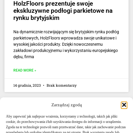
HolzFloors prezentuje swoje
ekskluzywne podłogi parkietowe na
rynku brytyjskim
Na dynamicznie rozwijającym się brytyjskim rynku podłóg
parkietowych, HolzFloors wprowadza swoje unikatowe i
wysokiej jakości produkty. Dzięki nowoczesnemu
zakładowi produkcyjnemu i wykorzystaniu europejskiego
dębu, firma
READ MORE »
14 grudnia, 2023
Brak komentarzy
Zarządzaj zgodą
Aby zapewnić jak najlepsze wrażenia, korzystamy z technologii, takich jak pliki
cookie, do przechowywania i/lub uzyskiwania dostępu do informacji o urządzeniu.
Zgoda na te technologie pozwoli nam przetwarzać dane, takie jak zachowanie podczas
przeglądania lub unikalne identyfikatory na tej stronie. Brak wyrażenia zgody lub