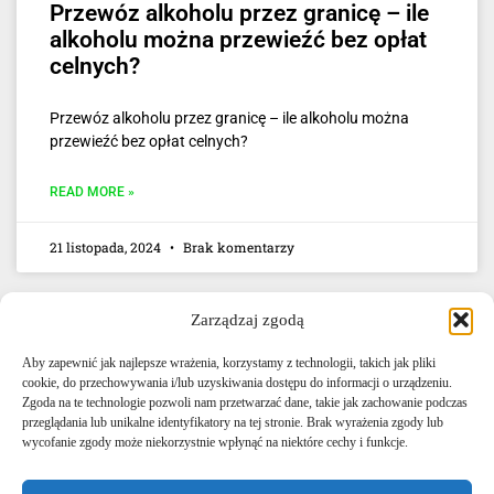
Przewóz alkoholu przez granicę – ile
alkoholu można przewieźć bez opłat
celnych?
Przewóz alkoholu przez granicę – ile alkoholu można
przewieźć bez opłat celnych?
READ MORE »
21 listopada, 2024
Brak komentarzy
Zarządzaj zgodą
Aby zapewnić jak najlepsze wrażenia, korzystamy z technologii, takich jak pliki
cookie, do przechowywania i/lub uzyskiwania dostępu do informacji o urządzeniu.
Zgoda na te technologie pozwoli nam przetwarzać dane, takie jak zachowanie podczas
przeglądania lub unikalne identyfikatory na tej stronie. Brak wyrażenia zgody lub
E-mail: info@agencjacelna.uk
wycofanie zgody może niekorzystnie wpłynąć na niektóre cechy i funkcje.
Telefon: +44 0333 335 5072