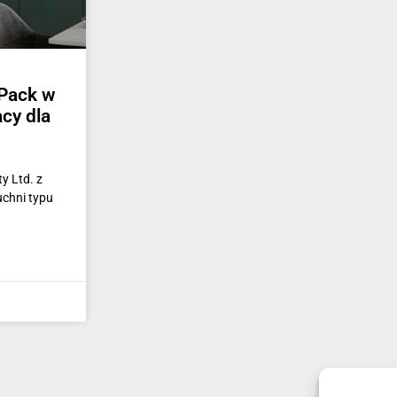
-Pack w
acy dla
 Ltd. z
uchni typu