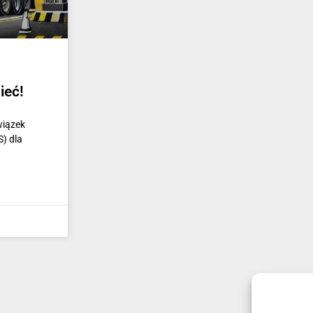
ieć!
wiązek
) dla