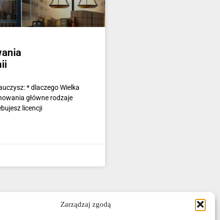
wania
ii
auczysz: * dlaczego Wielka
jonowania główne rodzaje
bujesz licencji
Zarządzaj zgodą