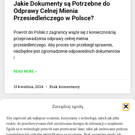
Jakie Dokumenty są Potrzebne do
Odprawy Celnej Mienia
Przesiedleńczego w Polsce?
Powrót do Polski z zagranicy wiąże się z koniecznością
przeprowadzenia odprawy celnej mienia
przesiedleńczego. Aby proces ten przebiegł sprawnie,
niezbędne jest zgromadzenie odpowiednich dokumentów
i
READ MORE »
13 kwietnia, 2024
Brak komentarzy
Zarządzaj zgodą
Aby zapewnić jak najlepsze wrażenia, korzystamy z technologii, takich jak pliki
cookie, do przechowywania i/lub uzyskiwania dostępu do informacji o urządzeniu.
Zgoda na te technologie pozwoli nam przetwarzać dane, takie jak zachowanie podczas
przeglądania lub unikalne identyfikatory na tej stronie. Brak wyrażenia zgody lub