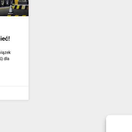
ieć!
wiązek
) dla