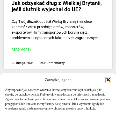
Jak odzyskać dług z Wielkiej Brytanii,
jeśli dłużnik wyjechał do UE?
Czy Twój dłużnik opuścił Wielką Brytanię i nie chce
zapłacić? Wielu przedsiębiorców, importerów,
eksporterów i firm transportowych boryka się z
problemem nieopłaconych faktur przez zagranicznych
READ MORE »
20 lutego, 2025
Brak komentarzy
Zarządzaj zgodą
Aby zapewnić jak najlepsze wrażenia, korzystamy z technologii, takich jak pliki
cookie, do przechowywania i/lub uzyskiwania dostępu do informacji o urządzeniu.
Zgoda na te technologie pozwoli nam przetwarzać dane, takie jak zachowanie podczas
przeglądania lub unikalne identyfikatory na tej stronie. Brak wyrażenia zgody lub
E-mail: info@agencjacelna.uk
wycofanie zgody może niekorzystnie wpłynąć na niektóre cechy i funkcje.
Telefon: +44 0333 335 5072