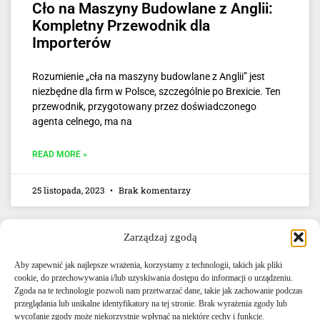
Cło na Maszyny Budowlane z Anglii:
Kompletny Przewodnik dla
Importerów
Rozumienie „cła na maszyny budowlane z Anglii” jest
niezbędne dla firm w Polsce, szczególnie po Brexicie. Ten
przewodnik, przygotowany przez doświadczonego
agenta celnego, ma na
READ MORE »
25 listopada, 2023
Brak komentarzy
Zarządzaj zgodą
Aby zapewnić jak najlepsze wrażenia, korzystamy z technologii, takich jak pliki
cookie, do przechowywania i/lub uzyskiwania dostępu do informacji o urządzeniu.
Zgoda na te technologie pozwoli nam przetwarzać dane, takie jak zachowanie podczas
przeglądania lub unikalne identyfikatory na tej stronie. Brak wyrażenia zgody lub
E-mail: info@agencjacelna.uk
wycofanie zgody może niekorzystnie wpłynąć na niektóre cechy i funkcje.