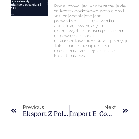
Podsumowujac: w obszarze 'jakie
sa koszty dodatkowe poza cłem i
vat’ najwazniejsze jest
prowadzenie procesu wedlug
aktualnych wytycznych
urzedowych, z jasnym podzialem
odpowiedzialnosci i
dokumentowaniem kazdej decyzji.
Takie podejscie ogranicza
opoznienia, zmniejsza liczbe
korekt i ulatwia…
Previous
Next
Eksport Z Polski Do UK — Dokumenty, Procedury I Koszty 2026
Import E-Commerce Z UK — Paczki, Limity I Opłaty Celne 2026