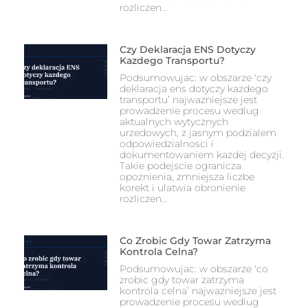
rozliczen…
Czy Deklaracja ENS Dotyczy
Kazdego Transportu?
Podsumowujac: w obszarze 'czy
deklaracja ens dotyczy kazdego
transportu’ najwazniejsze jest
prowadzenie procesu wedlug
aktualnych wytycznych
urzedowych, z jasnym podzialem
odpowiedzialnosci i
dokumentowaniem kazdej decyzji.
Takie podejscie ogranicza
opoznienia, zmniejsza liczbe
korekt i ulatwia obronienie
rozliczen…
Co Zrobic Gdy Towar Zatrzyma
Kontrola Celna?
Podsumowujac: w obszarze 'co
zrobic gdy towar zatrzyma
kontrola celna’ najwazniejsze jest
prowadzenie procesu wedlug