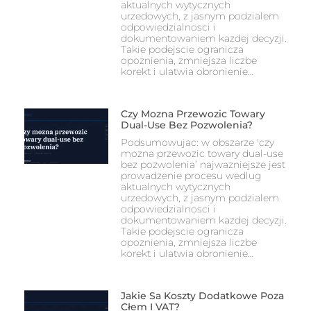
aktualnych wytycznych
urzedowych, z jasnym podzialem
odpowiedzialnosci i
dokumentowaniem kazdej decyzji.
Takie podejscie ogranicza
opoznienia, zmniejsza liczbe
korekt i ulatwia obronienie…
Czy Mozna Przewozic Towary
Dual-Use Bez Pozwolenia?
Podsumowujac: w obszarze 'czy
mozna przewozic towary dual-use
bez pozwolenia’ najwazniejsze jest
prowadzenie procesu wedlug
aktualnych wytycznych
urzedowych, z jasnym podzialem
odpowiedzialnosci i
dokumentowaniem kazdej decyzji.
Takie podejscie ogranicza
opoznienia, zmniejsza liczbe
korekt i ulatwia obronienie…
Jakie Sa Koszty Dodatkowe Poza
Cłem I VAT?