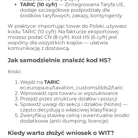
TARIC (10 cyfr)
— Zintegrowana Taryfa UE,
dodaje szczegółowe podpodziały dla
środków taryfowych, zakazy, kontyngenty
W praktyce: importując towar do Polski, używasz
kodu TARIC (10 cyfr). Na fakturze eksportowej
możesz podać CN (8 cyfr). Kod HS (6 cyfr) jest
wspólny dla wszystkich krajów — ułatwia
komunikację z dostawcą.
Jak samodzielnie znaleźć kod HS?
Kroki:
Wejdź na
TARIC
:
ec.europa.eu/taxation_customs/dds2/taric
Wprowadź opis towaru w wyszukiwarce
Przejdź przez strukturę działów i pozycji
Sprawdź uwagi do sekcji i działów (Notes) —
często decydują o właściwej klasyfikacji
Zweryfikuj stawkę celną i ewentualne środki
dodatkowe (anti-dumping, licencje)
Kiedy warto złożyć wniosek o WIT?