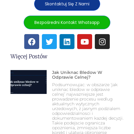
Skontaktuj Się Z Nami
Bezpośredni Kontakt Whatsapp
Więcej Postów
Jak Uniknac Bledow W
Odprawie Celnej?
Podsumowujac: w obszarze 'jak
uniknac bledow w odprawie
celnej’ najwazniejsze jest
prowadzenie procesu wedlug
aktualnych wytycznych
urzedowych, z jasnym podzialem
odpowiedzialnosci i
dokumentowaniem kazdej decyzji.
Takie podejscie ogranicza
opoznienia, zmniejsza liczbe
korekt i ulatwia obronienie