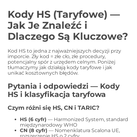
Kody HS (Taryfowe) —
Jak Je Znaleźć i
Dlaczego Są Kluczowe?
Kod HS to jedna z najważniejszych decyzji przy
imporcie. Zły kod = złe cło, złe procedury,
potencjalny spór z urzędem celnym. Poniżej
tłumaczymy jak działają kody taryfowe i jak
unikać kosztownych błędów.
Pytania i odpowiedzi — Kody
HS i klasyfikacja taryfowa
Czym różni się HS, CN i TARIC?
HS (6 cyfr)
— Harmonized System, standard
międzynarodowy WHO
CN (8 cyfr)
— Nomenklatura Scalona UE,
rozszerzenie HS o 2 cyfry